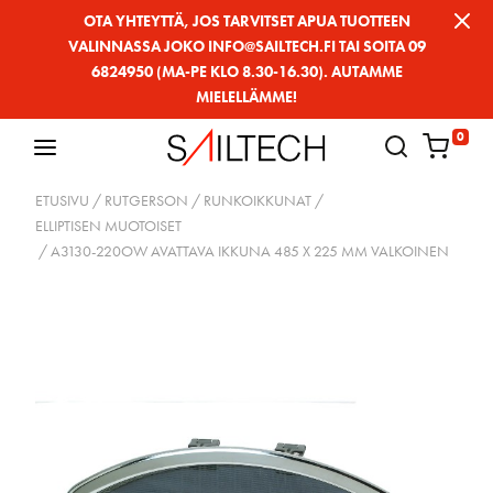
Siirry
OTA YHTEYTTÄ, JOS TARVITSET APUA TUOTTEEN
VALINNASSA JOKO INFO@SAILTECH.FI TAI SOITA 09
sivun
6824950 (MA-PE KLO 8.30-16.30). AUTAMME
sisältöön
MIELELLÄMME!
0
ETUSIVU
/
RUTGERSON
/
RUNKOIKKUNAT
/
ELLIPTISEN MUOTOISET
/ A3130-220OW AVATTAVA IKKUNA 485 X 225 MM VALKOINEN