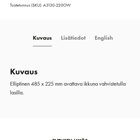
Tuotetunnus (SKU):
A3130-220OW
x
225
mm
valkoinen
Kuvaus
Lisätiedot
English
määrä
Kuvaus
Elliptinen 485 x 225 mm avattava ikkuna vahvistetulla
lasilla.