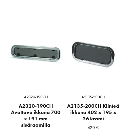
A2320-190CH
A2135-200CH
A2320-190CH
A2135-200CH Kiinteä
Avattava ikkuna 700
ikkuna 402 x 195 x
x 191 mm
26 kromi
sisäraamilla
420
€