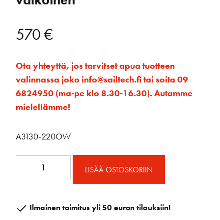
valkoinen
570
€
Ota yhteyttä, jos tarvitset apua tuotteen
valinnassa joko info@sailtech.fi tai soita 09
6824950 (ma-pe klo 8.30-16.30). Autamme
mielellämme!
A3130-220OW
A3130-
LISÄÄ OSTOSKORIIN
220OW
Avattava
ikkuna
Ilmainen toimitus yli 50 euron tilauksiin!
485