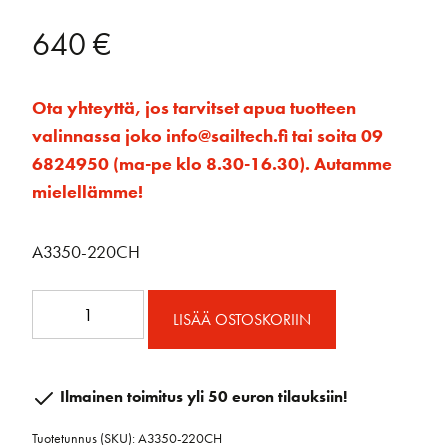
640
€
Ota yhteyttä, jos tarvitset apua tuotteen
valinnassa joko info@sailtech.fi tai soita 09
6824950 (ma-pe klo 8.30-16.30). Autamme
mielellämme!
A3350-220CH
A3350-
LISÄÄ OSTOSKORIIN
220CH
Avattava
ikkuna
Ilmainen toimitus yli 50 euron tilauksiin!
485
Tuotetunnus (SKU):
A3350-220CH
x