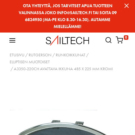
Siirry
OTA YHTEYTTÄ, JOS TARVITSET APUA TUOTTEEN
VALINNASSA JOKO INFO@SAILTECH.FI TAI SOITA 09
sivun
6824950 (MA-PE KLO 8.30-16.30). AUTAMME
sisältöön
MIELELLÄMME!
0
ETUSIVU
/
RUTGERSON
/
RUNKOIKKUNAT
/
ELLIPTISEN MUOTOISET
/ A3350-220CH AVATTAVA IKKUNA 485 X 225 MM KROMI