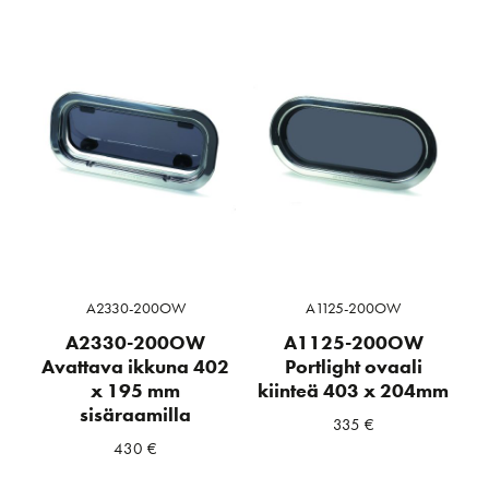
A2330-200OW
A1125-200OW
A2330-200OW
A1125-200OW
Avattava ikkuna 402
Portlight ovaali
x 195 mm
kiinteä 403 x 204mm
sisäraamilla
335
€
430
€