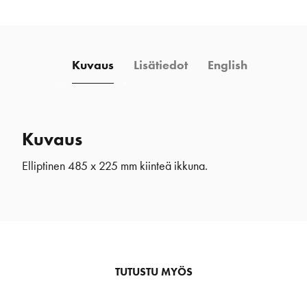
225
mm
kromi
Kuvaus
Lisätiedot
English
määrä
Kuvaus
Elliptinen 485 x 225 mm kiinteä ikkuna.
TUTUSTU MYÖS