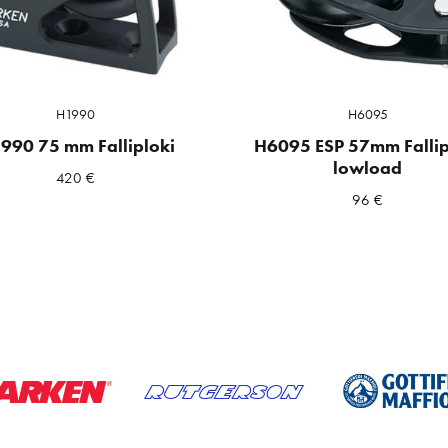
H1990
H6095
990 75 mm Falliploki
H6095 ESP 57mm Fallip
lowload
420
€
96
€