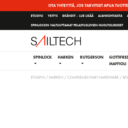
Siirry
OTA YHTEYTTÄ, JOS TARVITSET APUA TUOTT
sivun
ETUSIVU
YRITYS
BRÄNDIT – LUE LISÄÄ
AJANKOHTAISTA
sisältöön
SPINLOCKIN VALTUUTTAMAT PELASTUSLIIVIEN HUOLTOLIIKKEET
SPINLOCK
HARKEN
RUTGERSON
GOTTIFRE
MAFFIOLI
ETUSIVU
/
HARKEN
/
COMPLEMENTARY HARDWARE
/
BO