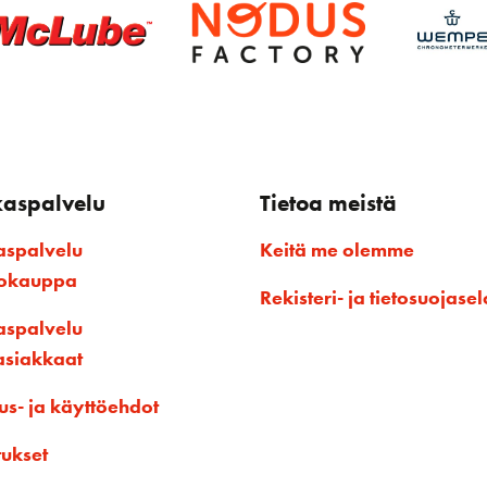
kaspalvelu
Tietoa meistä
aspalvelu
Keitä me olemme
kokauppa
Rekisteri- ja tietosuojasel
aspalvelu
asiakkaat
us- ja käyttöehdot
tukset