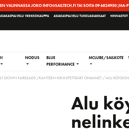
EEN VALINNASSA JOKO INFO@SAILTECH.FI TAI SOITA 09 6824950 (MA-P
ASIAKASPALVELU VERKKOKAUPPA
ASIAKASPALVELU TUKKUASIAKKAAT
HINNASTOT
DI
NODUS
BLUE
MCLUBE/SAILKOTE
PERFORMANCE
LT-DOWN FAIRLEADS /KANTEEN KIINNITETTÄVÄT OHJAIMET
/ ALU KÖYSIOH
Alu kö
nelink