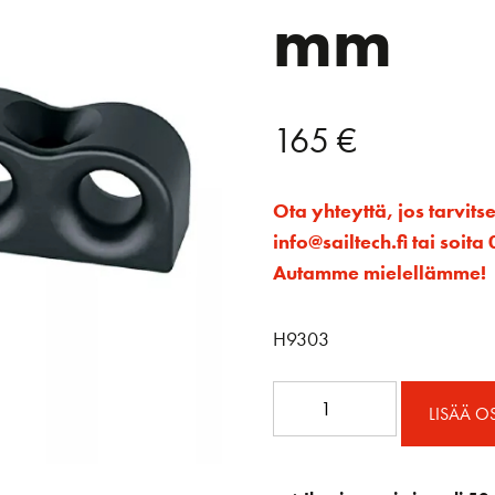
mm
165
€
Ota yhteyttä, jos tarvits
info@sailtech.fi tai soi
Autamme mielellämme!
H9303
Alu
LISÄÄ O
köysiohjain
nelinkertainen
14