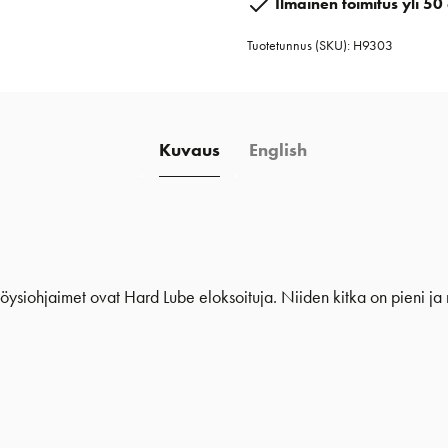
Ilmainen toimitus yli 50 
mm
Tuotetunnus (SKU):
H9303
määrä
Kuvaus
English
ysiohjaimet ovat Hard Lube eloksoituja. Niiden kitka on pieni ja n