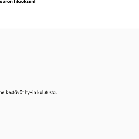
euron tilauksiin!
e kestävät hyvin kulutusta.