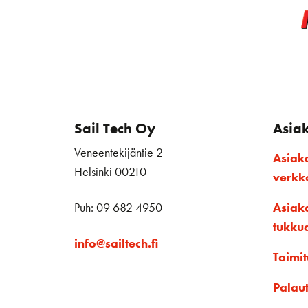
Sail Tech Oy
Asia
Veneentekijäntie 2
Asiak
Helsinki 00210
verk
Puh: 09 682 4950
Asiak
tukku
info@sailtech.fi
Toimit
Palau