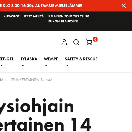
E KLO 8.30-16.30). AUTAMME MIELELLÄMME!
KUVASTOT
KYSY MEILTÄ
ILMAINEN TOIMITUS YLI 50
EURON TILAUKSIIN!
0
KIRJAUDU / REKISTERÖIDY
TEF-GEL
TYLASKA
WEMPE
SAFETY & RESCUE
JAIN NELINKERTAINEN 14 MM
ysiohjain
ertainen 14