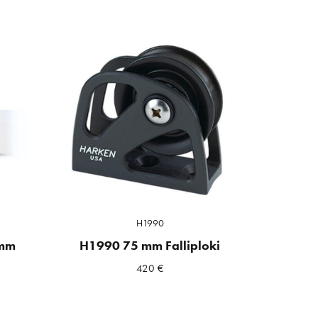
H1990
 mm
H1990 75 mm Falliploki
420
€