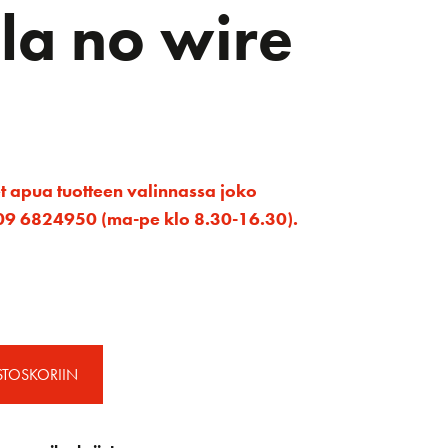
lla no wire
et apua tuotteen valinnassa joko
ta 09 6824950 (ma-pe klo 8.30-16.30).
STOSKORIIN