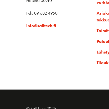
Helsinki 00210
verk
Puh: 09 682 4950
Asiak
tukku
info@sailtech.fi
Toimit
Palau
Lähet
Tilauk
© Sail Tech 2026