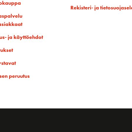
kokauppa
Rekisteri- ja tietosuojasel
aspalvelu
asiakkaat
us- ja käyttöehdot
tukset
ystavat
sen peruutus