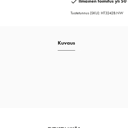
Ilmainen toimitus yli 50 
4:1
Tuotetunnus (SKU):
HT3242B.NW
togglella
no
wire
määrä
Kuvaus