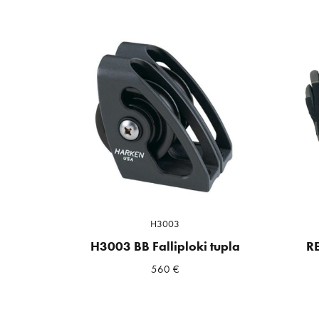
H3003
H3003 BB Falliploki tupla
R
560
€