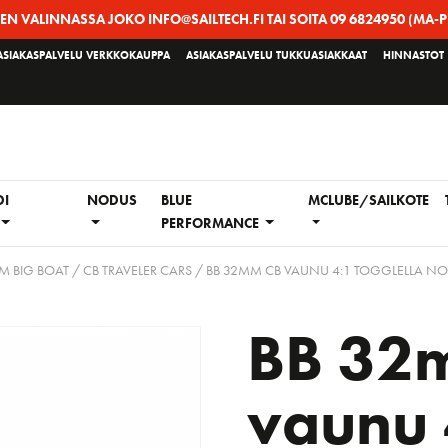
EEN VALINNASSA JOKO INFO@SAILTECH.FI TAI SOITA 09 6824950 (MA-P
ASIAKASPALVELU VERKKOKAUPPA
ASIAKASPALVELU TUKKUASIAKKAAT
HINNASTOT
DI
NODUS
BLUE
MCLUBE/SAILKOTE
PERFORMANCE
M BIG BOAT
/
CB TRAVELER CARS
/ BB 32MM CB VAUNU 4:1 TOGGLELLA NO
BB 32
vaunu 