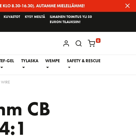
E KLO 8.30-16.30). AUTAMME MIELELLÄMME!
KUVASTOT
KYSY MEILTÄ
ILMAINEN TOIMITUS YLI 50
EURON TILAUKSIIN!
0
KIRJAUDU / REKISTERÖIDY
TEF-GEL
TYLASKA
WEMPE
SAFETY & RESCUE
 WIRE
mm CB
4:1