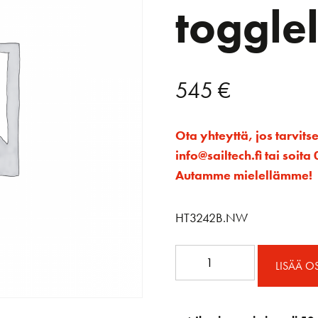
toggle
545
€
Ota yhteyttä, jos tarvits
info@sailtech.fi tai soi
Autamme mielellämme!
HT3242B.NW
BB
LISÄÄ O
32mm
CB
vaunu