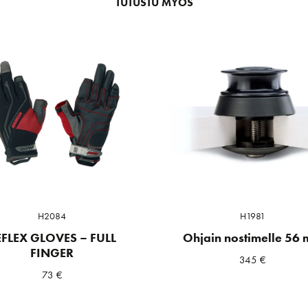
TUTUSTU MYÖS
H2084
H1981
EFLEX GLOVES – FULL
Ohjain nostimelle 56
FINGER
345
€
73
€