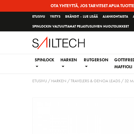
Siirry
OTA YHTEYTTÄ, JOS TARVITSET APUA TUOTT
sivun
ETUSIVU
YRITYS
BRÄNDIT – LUE LISÄÄ
AJANKOHTAISTA
sisältöön
SPINLOCKIN VALTUUTTAMAT PELASTUSLIIVIEN HUOLTOLIIKKEET
SPINLOCK
HARKEN
RUTGERSON
GOTTIFRE
MAFFIOLI
ETUSIVU
/
HARKEN
/
TRAVELERS & GENOA LEADS
/
32 M