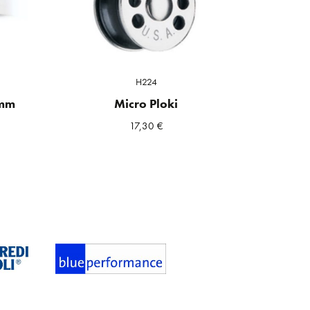
H224
 mm
Micro Ploki
17,30
€