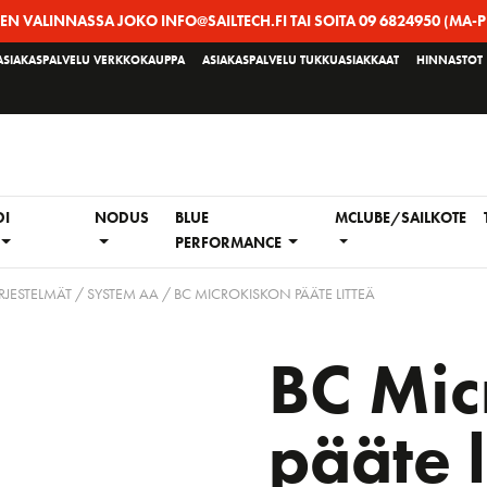
EEN VALINNASSA JOKO INFO@SAILTECH.FI TAI SOITA 09 6824950 (MA-P
ASIAKASPALVELU VERKKOKAUPPA
ASIAKASPALVELU TUKKUASIAKKAAT
HINNASTOT
DI
NODUS
BLUE
MCLUBE/SAILKOTE
PERFORMANCE
RJESTELMÄT
/
SYSTEM AA
/ BC MICROKISKON PÄÄTE LITTEÄ
BC Mic
pääte l