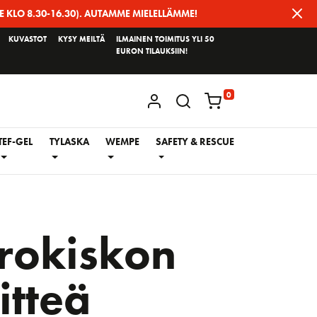
E KLO 8.30-16.30). AUTAMME MIELELLÄMME!
KUVASTOT
KYSY MEILTÄ
ILMAINEN TOIMITUS YLI 50
EURON TILAUKSIIN!
0
KIRJAUDU / REKISTERÖIDY
TEF-GEL
TYLASKA
WEMPE
SAFETY & RESCUE
rokiskon
itteä