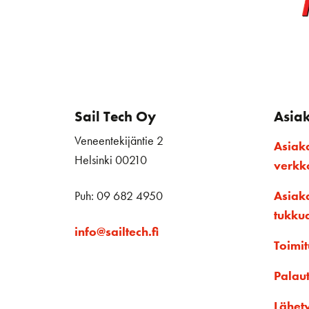
Sail Tech Oy
Asia
Veneentekijäntie 2
Asiak
Helsinki 00210
verk
Puh: 09 682 4950
Asiak
tukku
info@sailtech.fi
Toimit
Palau
Lähet