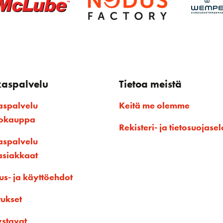
kaspalvelu
Tietoa meistä
aspalvelu
Keitä me olemme
kokauppa
Rekisteri- ja tietosuojasel
aspalvelu
asiakkaat
us- ja käyttöehdot
tukset
ystavat