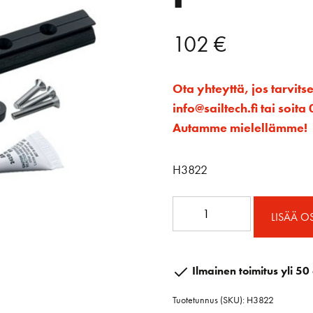
102
€
Ota yhteyttä, jos tarvits
info@sailtech.fi tai soi
Autamme mielellämme!
H3822
BC
LISÄÄ O
Microkiskon
pääte
litteä
Ilmainen toimitus yli 50 
määrä
Tuotetunnus (SKU):
H3822