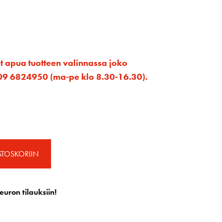
et apua tuotteen valinnassa joko
ta 09 6824950 (ma-pe klo 8.30-16.30).
STOSKORIIN
euron tilauksiin!