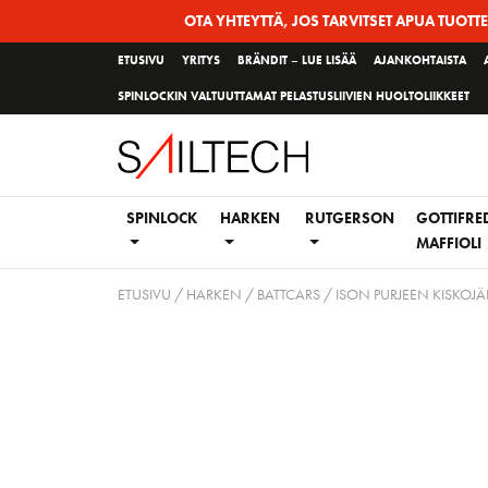
Siirry
OTA YHTEYTTÄ, JOS TARVITSET APUA TUOTT
sivun
ETUSIVU
YRITYS
BRÄNDIT – LUE LISÄÄ
AJANKOHTAISTA
sisältöön
SPINLOCKIN VALTUUTTAMAT PELASTUSLIIVIEN HUOLTOLIIKKEET
SPINLOCK
HARKEN
RUTGERSON
GOTTIFRE
MAFFIOLI
ETUSIVU
/
HARKEN
/
BATTCARS / ISON PURJEEN KISKOJÄ