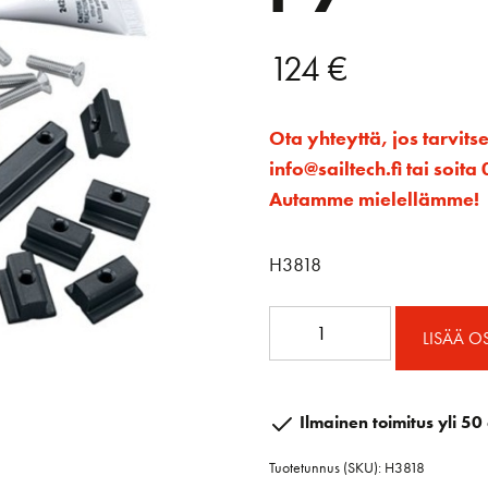
124
€
Ota yhteyttä, jos tarvits
info@sailtech.fi tai soi
Autamme mielellämme!
H3818
BC
LISÄÄ O
Microkiskon
pyöreä
hela
Ilmainen toimitus yli 50 
määrä
Tuotetunnus (SKU):
H3818