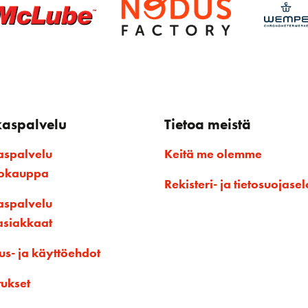
kaspalvelu
Tietoa meistä
aspalvelu
Keitä me olemme
kokauppa
Rekisteri- ja tietosuojasel
aspalvelu
asiakkaat
us- ja käyttöehdot
tukset