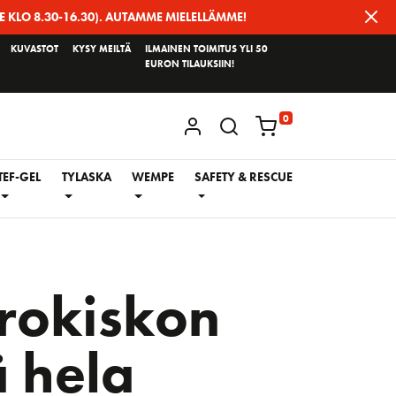
E KLO 8.30-16.30). AUTAMME MIELELLÄMME!
KUVASTOT
KYSY MEILTÄ
ILMAINEN TOIMITUS YLI 50
EURON TILAUKSIIN!
0
KIRJAUDU / REKISTERÖIDY
TEF-GEL
TYLASKA
WEMPE
SAFETY & RESCUE
rokiskon
 hela