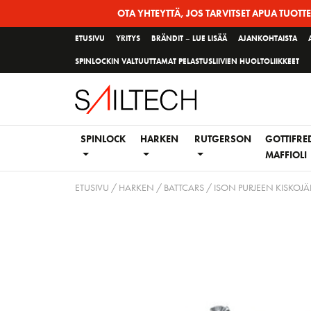
Siirry
OTA YHTEYTTÄ, JOS TARVITSET APUA TUOTT
sivun
ETUSIVU
YRITYS
BRÄNDIT – LUE LISÄÄ
AJANKOHTAISTA
sisältöön
SPINLOCKIN VALTUUTTAMAT PELASTUSLIIVIEN HUOLTOLIIKKEET
SPINLOCK
HARKEN
RUTGERSON
GOTTIFRE
MAFFIOLI
ETUSIVU
/
HARKEN
/
BATTCARS / ISON PURJEEN KISKOJÄ