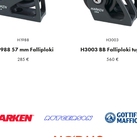
H1988
H3003
988 57 mm Falliploki
H3003 BB Falliploki tu
285
€
560
€