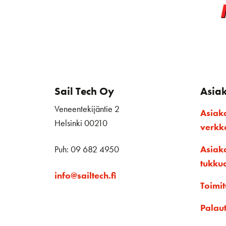
Sail Tech Oy
Asia
Veneentekijäntie 2
Asiak
Helsinki 00210
verk
Puh: 09 682 4950
Asiak
tukku
info@sailtech.fi
Toimit
Palau