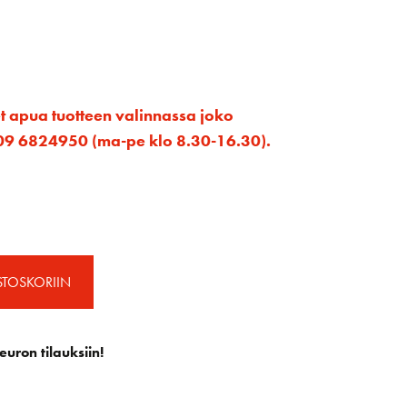
et apua tuotteen valinnassa joko
ta 09 6824950 (ma-pe klo 8.30-16.30).
STOSKORIIN
euron tilauksiin!