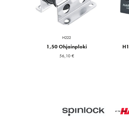
H222
1,50 Ohjainploki
H1
56,10
€