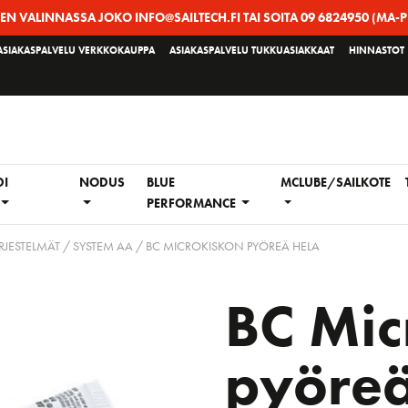
EEN VALINNASSA JOKO INFO@SAILTECH.FI TAI SOITA 09 6824950 (MA-P
ASIAKASPALVELU VERKKOKAUPPA
ASIAKASPALVELU TUKKUASIAKKAAT
HINNASTOT
DI
NODUS
BLUE
MCLUBE/SAILKOTE
PERFORMANCE
RJESTELMÄT
/
SYSTEM AA
/ BC MICROKISKON PYÖREÄ HELA
BC Mic
pyöreä