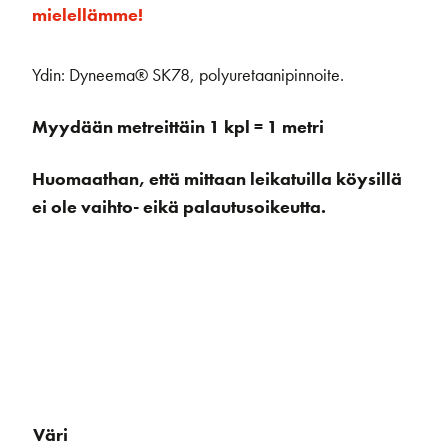
mielellämme!
Ydin: Dyneema® SK78, polyuretaanipinnoite.
Myydään metreittäin 1 kpl = 1 metri
Huomaathan, että mittaan leikatuilla köysillä
ei ole vaihto- eikä palautusoikeutta.
Väri