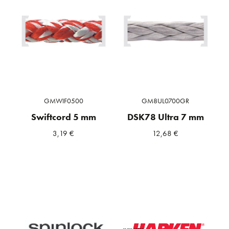
GMWIF0500
GM8UL0700GR
Swiftcord 5 mm
DSK78 Ultra 7 mm
3,19
€
12,68
€