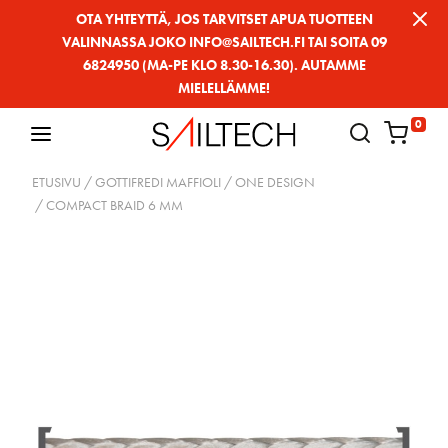
Siirry
OTA YHTEYTTÄ, JOS TARVITSET APUA TUOTTEEN
VALINNASSA JOKO INFO@SAILTECH.FI TAI SOITA 09
sivun
6824950 (MA-PE KLO 8.30-16.30). AUTAMME
sisältöön
MIELELLÄMME!
0
ETUSIVU
/
GOTTIFREDI MAFFIOLI
/
ONE DESIGN
/ COMPACT BRAID 6 MM