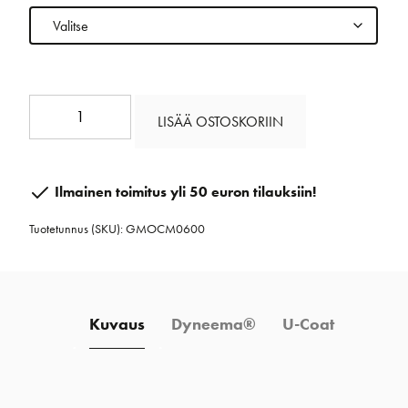
Compact
LISÄÄ OSTOSKORIIN
Braid
6
mm
Ilmainen toimitus yli 50 euron tilauksiin!
määrä
Tuotetunnus (SKU):
GMOCM0600
Kuvaus
Dyneema®
U-Coat