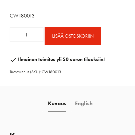
CW180013
Cup
LISÄÄ OSTOSKORIIN
II
ilmapuntari
kromi
Ilmainen toimitus yli 50 euron tilauksiin!
määrä
Tuotetunnus (SKU):
CW180013
Kuvaus
English