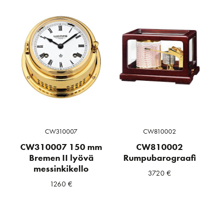
CW310007
CW810002
CW310007 150 mm
CW810002
Bremen II lyövä
Rumpubarograafi
messinkikello
3720
€
1260
€