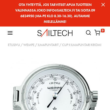
Siirry
OTA YHTEYTTÄ, JOS TARVITSET APUA TUOTTEEN
VALINNASSA JOKO INFO@SAILTECH.FI TAI SOITA 09
sivun
6824950 (MA-PE KLO 8.30-16.30). AUTAMME
sisältöön
MIELELLÄMME!
0
ETUSIVU
/
WEMPE
/
ILMAPUNTARIT
/ CUP II ILMAPUNTARI KROMI