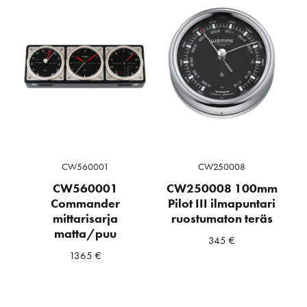
CW560001
CW250008
CW560001
CW250008 100mm
Commander
Pilot III ilmapuntari
mittarisarja
ruostumaton teräs
matta/puu
345
€
1365
€