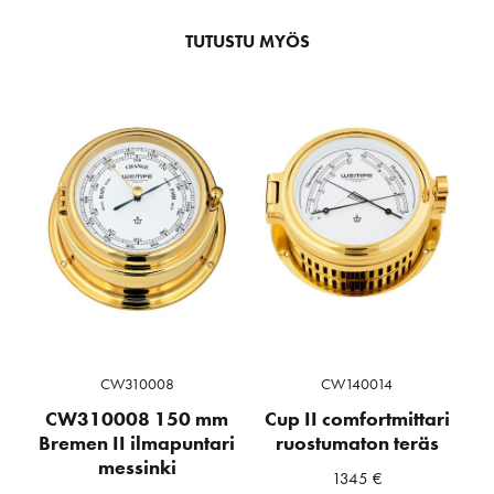
TUTUSTU MYÖS
CW310008
CW140014
CW310008 150 mm
Cup II comfortmittari
Bremen II ilmapuntari
ruostumaton teräs
messinki
1345
€