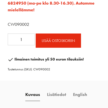
6824950 (ma-pe klo 8.30-16.30). Autamme
mielellämme!
CW090002
CW090002
LISÄÄ OSTOSKORIIN
110mm
Skiff
kvartsikello
Ilmainen toimitus yli 50 euron tilauksiin!
kromi
Tuotetunnus (SKU):
CW090002
määrä
Kuvaus
Lisätiedot
English