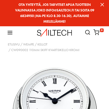
Siirry
OTA YHTEYTTÄ, JOS TARVITSET APUA TUOTTEEN
VALINNASSA JOKO INFO@SAILTECH.FI TAI SOITA 09
sivun
6824950 (MA-PE KLO 8.30-16.30). AUTAMME
sisältöön
MIELELLÄMME!
0
ETUSIVU
/
WEMPE
/
KELLOT
/ CW090002 110MM SKIFF KVARTSIKELLO KROMI