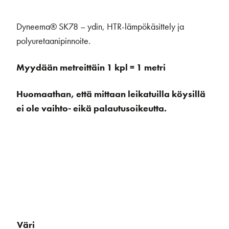
Dyneema® SK78 – ydin, HTR-lämpökäsittely ja
polyuretaanipinnoite.
Myydään metreittäin 1 kpl = 1 metri
Huomaathan, että mittaan leikatuilla köysillä
ei ole vaihto- eikä palautusoikeutta.
Väri