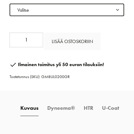
DSK78
LISÄÄ OSTOSKORIIN
Ultra
2
mm
Ilmainen toimitus yli 50 euron tilauksiin!
määrä
Tuotetunnus (SKU):
GM8UL0200GR
Kuvaus
Dyneema®
HTR
U-Coat