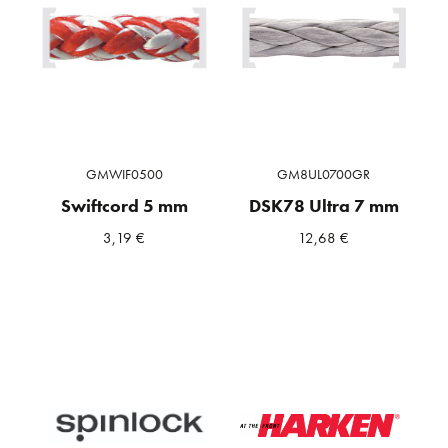
GMWIF0500
GM8UL0700GR
Swiftcord 5 mm
DSK78 Ultra 7 mm
3,19
€
12,68
€