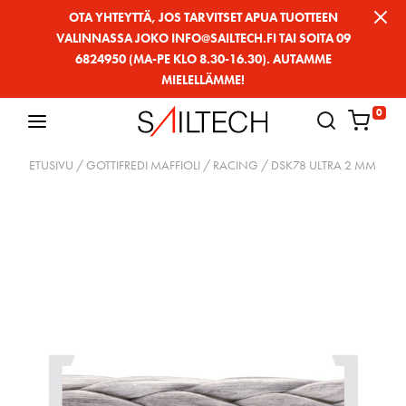
Siirry
OTA YHTEYTTÄ, JOS TARVITSET APUA TUOTTEEN
VALINNASSA JOKO INFO@SAILTECH.FI TAI SOITA 09
sivun
6824950 (MA-PE KLO 8.30-16.30). AUTAMME
sisältöön
MIELELLÄMME!
0
ETUSIVU
/
GOTTIFREDI MAFFIOLI
/
RACING
/ DSK78 ULTRA 2 MM