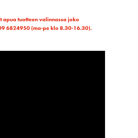
et apua tuotteen valinnassa joko
ta 09 6824950 (ma-pe klo 8.30-16.30).