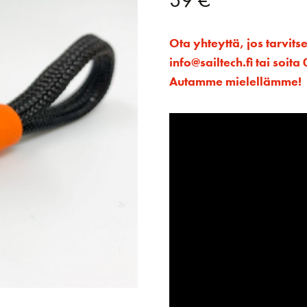
Ota yhteyttä, jos tarvits
info@sailtech.fi tai soi
Autamme mielellämme!