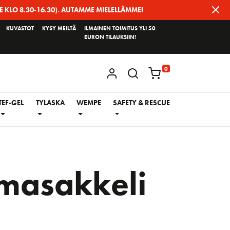
E KLO 8.30-16.30). AUTAMME MIELELLÄMME!
KUVASTOT
KYSY MEILTÄ
ILMAINEN TOIMITUS YLI 50
EURON TILAUKSIIN!
0
KIRJAUDU / REKISTERÖIDY
TEF-GEL
TYLASKA
WEMPE
SAFETY & RESCUE
masakkeli