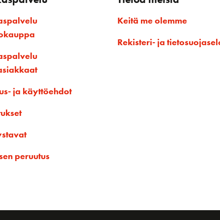
aspalvelu
Keitä me olemme
kokauppa
Rekisteri- ja tietosuojasel
aspalvelu
asiakkaat
us- ja käyttöehdot
tukset
ystavat
sen peruutus