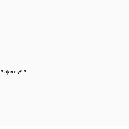
t.
tä ajan myötä.