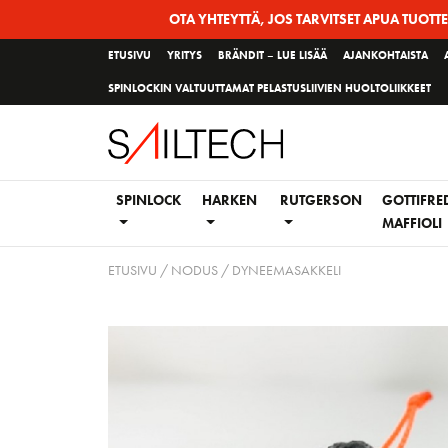
Siirry
OTA YHTEYTTÄ, JOS TARVITSET APUA TUOTT
sivun
ETUSIVU
YRITYS
BRÄNDIT – LUE LISÄÄ
AJANKOHTAISTA
sisältöön
SPINLOCKIN VALTUUTTAMAT PELASTUSLIIVIEN HUOLTOLIIKKEET
SPINLOCK
HARKEN
RUTGERSON
GOTTIFRE
MAFFIOLI
ETUSIVU
/
NODUS
/ DYNEEMASAKKELI