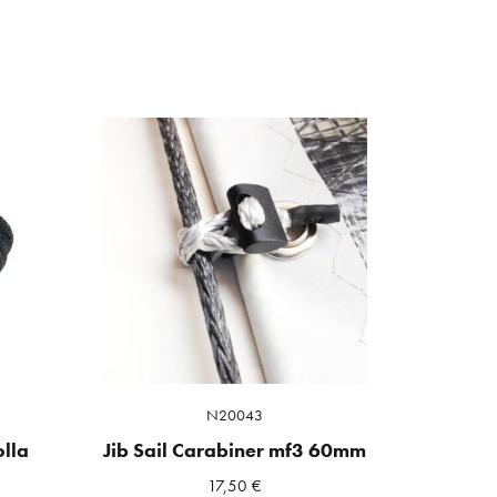
N20043
lla
Jib Sail Carabiner mf3 60mm
17,50
€