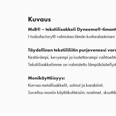
Kuvaus
MsB® – tekstiilisakkeli Dyneema®-timantt
Nodusfactory® valmistaa tämän korkealaatuisen t
Täydellinen tekstiililiitin purjeveneesi varu
Kestävämpi, kevyempi ja luotettavampi vaihtoehto k
Tekstiilisakkelimme on valmistettu lämpökäsitell
Monikäyttöisyys:
Korvaa metallisakkelit, solmut ja karabiinit.
Soveltuu moniin käyttökohteisiin: nostimet, skuutti