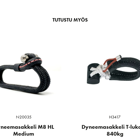
TUTUSTU MYÖS
N20035
H3417
neemasakkeli M8 HL
Dyneemasakkeli T-luko
Medium
840kg