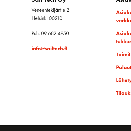
Veneentekijäntie 2
Asiak
Helsinki 00210
verk
Puh: 09 682 4950
Asiak
tukku
info@sailtech.fi
Toimit
Palau
Lähet
Tilauk