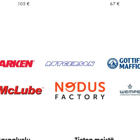
105
€
67
€
kaspalvelu
Tietoa meistä