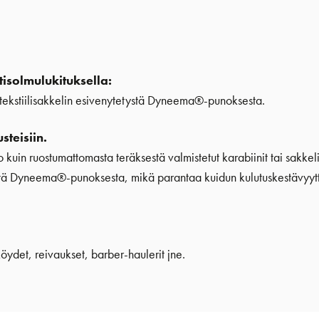
isolmulukituksella:
ekstiilisakkelin esivenytetystä Dyneema®-punoksesta.
steisiin.
uin ruostumattomasta teräksestä valmistetut karabiinit tai sakkeli
ystä Dyneema®-punoksesta, mikä parantaa kuidun kulutuskestävyyt
köydet, reivaukset, barber-haulerit jne.