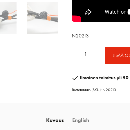
N20213
Dyneemasakkeli
LISÄÄ O
määrä
Ilmainen toimitus yli 50 
Tuotetunnus (SKU):
N20213
Kuvaus
English