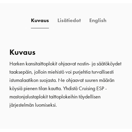
Kuvaus
Lisätiedot
English
Kuvaus
Harken kansitaittoplokit ohjaavat nostin- ja säätököydet
taaksepäin, jolloin miehistö voi purjehtia turvallisesti
istumalaatikon suojasta. Ne ohjaavat suuren määrän
köysiä pienen tilan kautta. Yhdistä Cruising ESP -
mastonjalustaplokit taittoplokeihin täydellisen
järjestelmän luomiseksi.