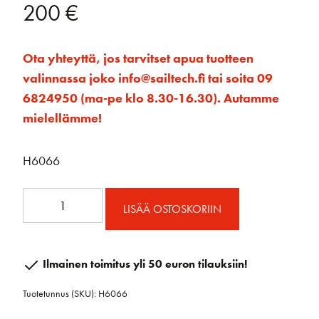
200
€
Ota yhteyttä, jos tarvitset apua tuotteen
valinnassa joko info@sailtech.fi tai soita 09
6824950 (ma-pe klo 8.30-16.30). Autamme
mielellämme!
H6066
ESP
LISÄÄ OSTOSKORIIN
falliohjain
40
mm
Ilmainen toimitus yli 50 euron tilauksiin!
4-
Tuotetunnus (SKU):
H6066
kehrää
määrä