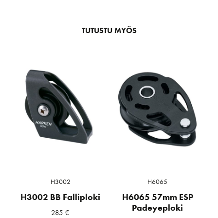
TUTUSTU MYÖS
H3002
H6065
H3002 BB Falliploki
H6065 57mm ESP
Padeyeploki
285
€