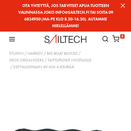
Siirry
OTA YHTEYTTÄ, JOS TARVITSET APUA TUOTTEEN
VALINNASSA JOKO INFO@SAILTECH.FI TAI SOITA 09
sivun
6824950 (MA-PE KLO 8.30-16.30). AUTAMME
sisältöön
MIELELLÄMME!
0
ETUSIVU
/
HARKEN
/
BIG BOAT BLOCKS
/
DECK ORGANIZERS / TAITTOPLOKIT NOSTIMILLE
/ ESP FALLIOHJAIN 40 MM 4-KEHRÄÄ