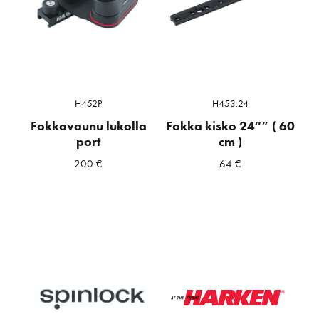
H452P
H453.24
Fokkavaunu lukolla
Fokka kisko 24″” ( 60
port
cm )
200
€
64
€