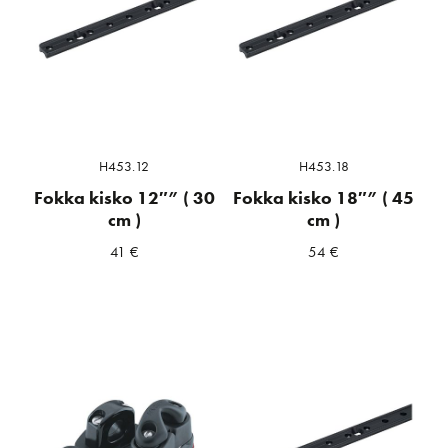
H453.12
H453.18
Fokka kisko 12″” ( 30
Fokka kisko 18″” ( 45
cm )
cm )
41
€
54
€