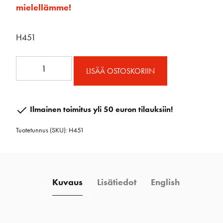
mielellämme!
H451
Fokkavaunu
LISÄÄ OSTOSKORIIN
häränsilmällä
määrä
Ilmainen toimitus yli 50 euron tilauksiin!
Tuotetunnus (SKU):
H451
Kuvaus
Lisätiedot
English