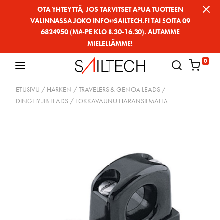
Siirry
OTA YHTEYTTÄ, JOS TARVITSET APUA TUOTTEEN
VALINNASSA JOKO INFO@SAILTECH.FI TAI SOITA 09
sivun
6824950 (MA-PE KLO 8.30-16.30). AUTAMME
sisältöön
MIELELLÄMME!
0
ETUSIVU
/
HARKEN
/
TRAVELERS & GENOA LEADS
/
DINGHY JIB LEADS
/ FOKKAVAUNU HÄRÄNSILMÄLLÄ