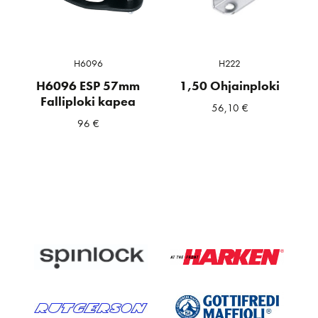
H6096
H222
H6096 ESP 57mm
1,50 Ohjainploki
Falliploki kapea
56,10
€
96
€