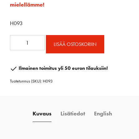
mielellämme!
H093
H093
LISÄÄ OSTOSKORIIN
U-
Sovite
määrä
Ilmainen toimitus yli 50 euron tilauksiin!
Tuotetunnus (SKU):
H093
Kuvaus
Lisätiedot
English