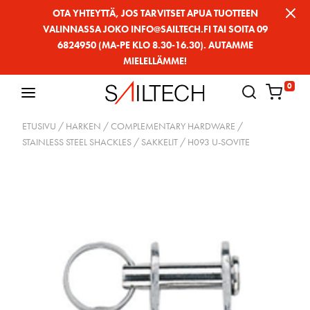
Siirry
OTA YHTEYTTÄ, JOS TARVITSET APUA TUOTTEEN
VALINNASSA JOKO INFO@SAILTECH.FI TAI SOITA 09
sivun
6824950 (MA-PE KLO 8.30-16.30). AUTAMME
sisältöön
MIELELLÄMME!
0
ETUSIVU
/
HARKEN
/
COMPLEMENTARY HARDWARE
/
STAINLESS STEEL SHACKLES / SAKKELIT
/ H093 U-SOVITE