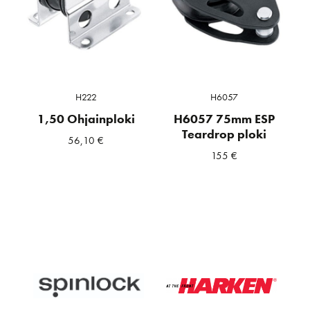
H222
H6057
1,50 Ohjainploki
H6057 75mm ESP
Teardrop ploki
56,10
€
155
€