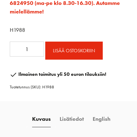
6824950 (ma-pe klo 8.30-16.30). Autamme
mielellämme!
H1988
H1988
LISÄÄ OSTOSKORIIN
57
mm
Falliploki
Ilmainen toimitus yli 50 euron tilauksiin!
määrä
Tuotetunnus (SKU):
H1988
Kuvaus
Lisätiedot
English