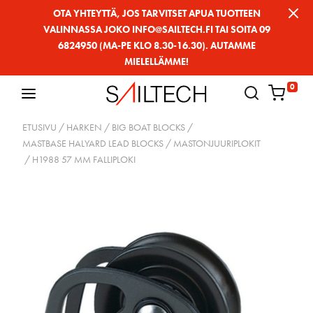
Siirry
OTA YHTEYTTÄ, JOS TARVITSET APUA TUOTTEEN
VALINNASSA JOKO INFO@SAILTECH.FI TAI SOITA 09
sivun
6824950 (MA-PE KLO 8.30-16.30). AUTAMME
sisältöön
MIELELLÄMME!
0
ETUSIVU
/
HARKEN
/
BIG BOAT BLOCKS
/
MASTBASE HALYARD LEAD BLOCKS / MASTONJUURIPLOKIT
/ H1988 57 MM FALLIPLOKI