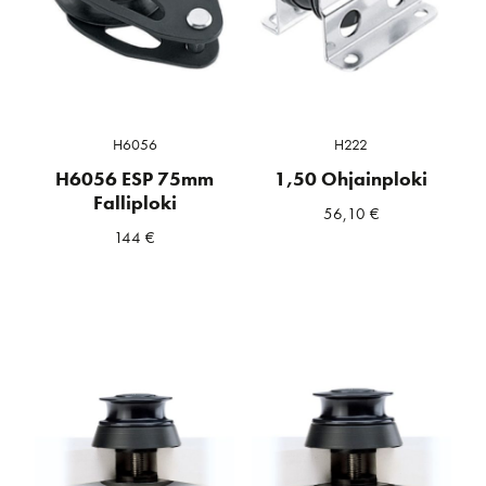
H6056
H222
H6056 ESP 75mm
1,50 Ohjainploki
Falliploki
56,10
€
144
€