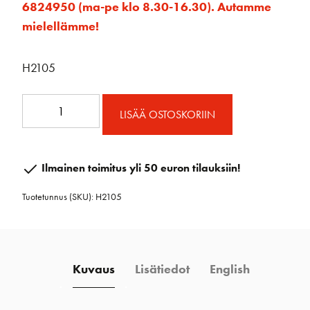
6824950 (ma-pe klo 8.30-16.30). Autamme
mielellämme!
H2105
H2105
LISÄÄ OSTOSKORIIN
Kierretty
sakkeli
5
Ilmainen toimitus yli 50 euron tilauksiin!
mm
Tuotetunnus (SKU):
H2105
määrä
Kuvaus
Lisätiedot
English