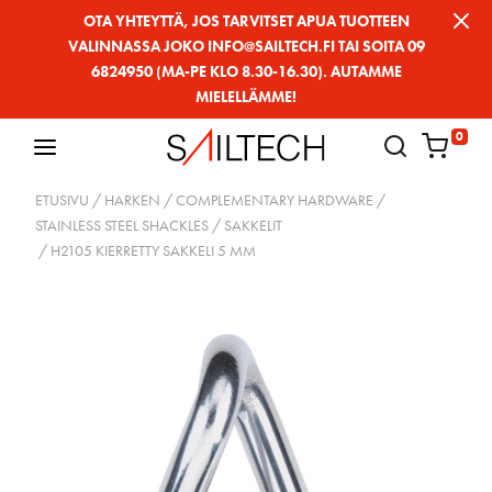
Siirry
OTA YHTEYTTÄ, JOS TARVITSET APUA TUOTTEEN
VALINNASSA JOKO INFO@SAILTECH.FI TAI SOITA 09
sivun
6824950 (MA-PE KLO 8.30-16.30). AUTAMME
sisältöön
MIELELLÄMME!
0
ETUSIVU
/
HARKEN
/
COMPLEMENTARY HARDWARE
/
STAINLESS STEEL SHACKLES / SAKKELIT
/ H2105 KIERRETTY SAKKELI 5 MM