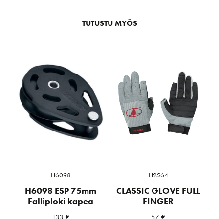
TUTUSTU MYÖS
H6098
H2564
H6098 ESP 75mm
CLASSIC GLOVE FULL
Falliploki kapea
FINGER
133
€
57
€