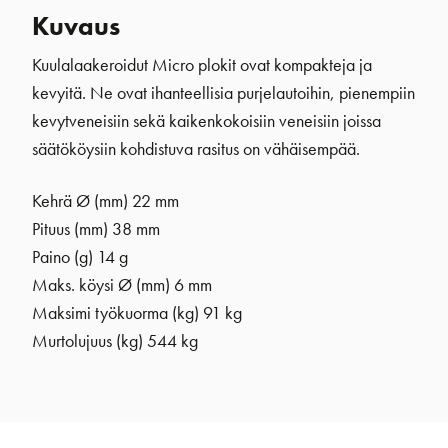
Kuvaus
Kuulalaakeroidut Micro plokit ovat kompakteja ja
kevyitä. Ne ovat ihanteellisia purjelautoihin, pienempiin
kevytveneisiin sekä kaikenkokoisiin veneisiin joissa
säätököysiin kohdistuva rasitus on vähäisempää.
Kehrä Ø (mm)
22 mm
Pituus (mm) 38 mm
Paino (g) 14 g
Maks. köysi Ø (mm) 6 mm
Maksimi työkuorma (kg) 91 kg
Murtolujuus (kg) 544 kg