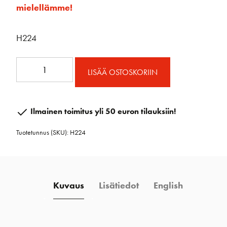
mielellämme!
H224
Micro
LISÄÄ OSTOSKORIIN
Ploki
määrä
Ilmainen toimitus yli 50 euron tilauksiin!
Tuotetunnus (SKU):
H224
Kuvaus
Lisätiedot
English