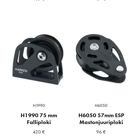
H1990
H6050
H1990 75 mm
H6050 57mm ESP
Falliploki
Mastonjuuriploki
420
€
96
€