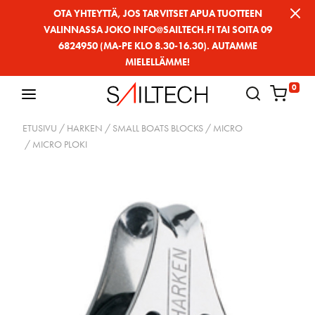
Siirry
OTA YHTEYTTÄ, JOS TARVITSET APUA TUOTTEEN
VALINNASSA JOKO INFO@SAILTECH.FI TAI SOITA 09
sivun
6824950 (MA-PE KLO 8.30-16.30). AUTAMME
sisältöön
MIELELLÄMME!
0
ETUSIVU
/
HARKEN
/
SMALL BOATS BLOCKS
/
MICRO
/ MICRO PLOKI