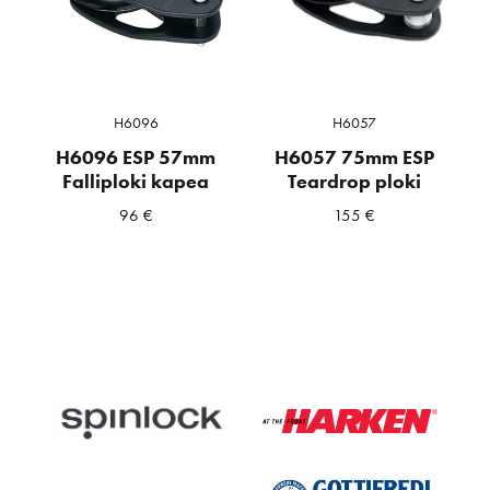
H6096
H6057
H6096 ESP 57mm
H6057 75mm ESP
Falliploki kapea
Teardrop ploki
96
€
155
€