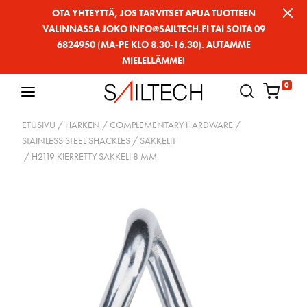
Siirry
OTA YHTEYTTÄ, JOS TARVITSET APUA TUOTTEEN
VALINNASSA JOKO INFO@SAILTECH.FI TAI SOITA 09
sivun
6824950 (MA-PE KLO 8.30-16.30). AUTAMME
sisältöön
MIELELLÄMME!
0
ETUSIVU
/
HARKEN
/
COMPLEMENTARY HARDWARE
/
STAINLESS STEEL SHACKLES / SAKKELIT
/ H2119 KIERRETTY SAKKELI 8 MM