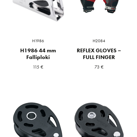
H1986
H2084
H1986 44 mm
REFLEX GLOVES –
Falliploki
FULL FINGER
115
€
73
€