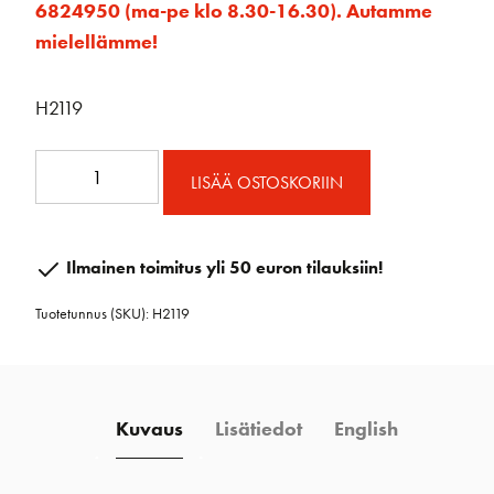
6824950 (ma-pe klo 8.30-16.30). Autamme
mielellämme!
H2119
H2119
LISÄÄ OSTOSKORIIN
Kierretty
sakkeli
8
Ilmainen toimitus yli 50 euron tilauksiin!
mm
Tuotetunnus (SKU):
H2119
määrä
Kuvaus
Lisätiedot
English