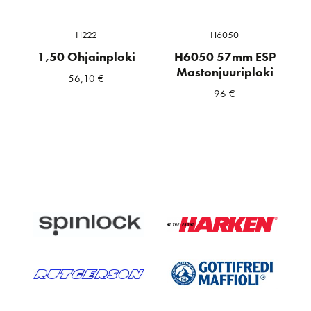
H222
H6050
1,50 Ohjainploki
H6050 57mm ESP
Mastonjuuriploki
56,10
€
96
€