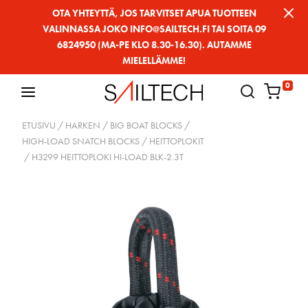
Siirry
OTA YHTEYTTÄ, JOS TARVITSET APUA TUOTTEEN
VALINNASSA JOKO INFO@SAILTECH.FI TAI SOITA 09
sivun
6824950 (MA-PE KLO 8.30-16.30). AUTAMME
sisältöön
MIELELLÄMME!
0
ETUSIVU
/
HARKEN
/
BIG BOAT BLOCKS
/
HIGH-LOAD SNATCH BLOCKS / HEITTOPLOKIT
/ H3299 HEITTOPLOKI HI-LOAD BLK-2.3T