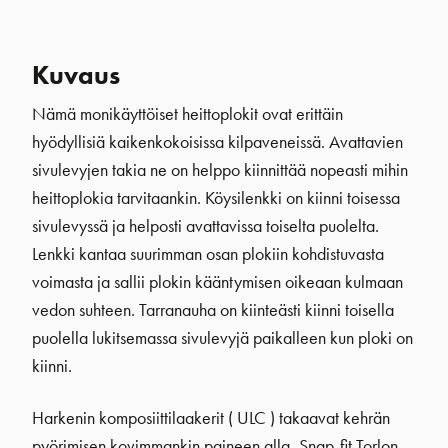
Kuvaus
Nämä monikäyttöiset heittoplokit ovat erittäin
hyödyllisiä kaikenkokoisissa kilpaveneissä. Avattavien
sivulevyjen takia ne on helppo kiinnittää nopeasti mihin
heittoplokia tarvitaankin. Köysilenkki on kiinni toisessa
sivulevyssä ja helposti avattavissa toiselta puolelta.
Lenkki kantaa suurimman osan plokiin kohdistuvasta
voimasta ja sallii plokin kääntymisen oikeaan kulmaan
vedon suhteen. Tarranauha on kiinteästi kiinni toisella
puolella lukitsemassa sivulevyjä paikalleen kun ploki on
kiinni.
Harkenin komposiittilaakerit ( ULC ) takaavat kehrän
pyörimisen kovimmankin paineen alla, Snap-fit Torlon