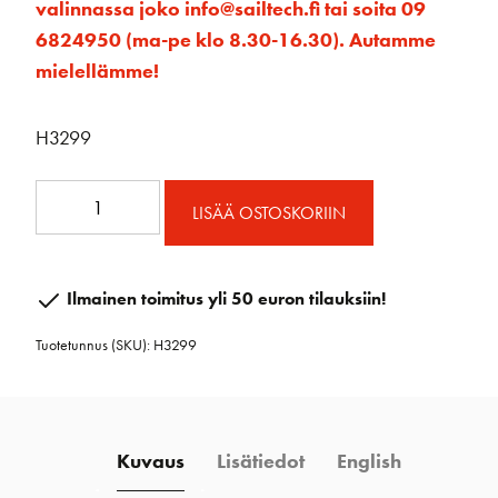
valinnassa joko info@sailtech.fi tai soita 09
6824950 (ma-pe klo 8.30-16.30). Autamme
mielellämme!
H3299
H3299
LISÄÄ OSTOSKORIIN
Heittoploki
Hi-
Load
Ilmainen toimitus yli 50 euron tilauksiin!
BLK-
Tuotetunnus (SKU):
H3299
2.3T
määrä
Kuvaus
Lisätiedot
English