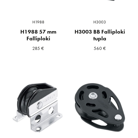
H1988
H3003
H1988 57 mm
H3003 BB Falliploki
Falliploki
tupla
285
€
560
€