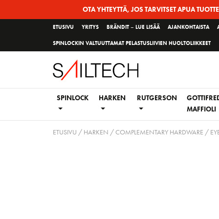
Siirry
OTA YHTEYTTÄ, JOS TARVITSET APUA TUOTT
sivun
ETUSIVU
YRITYS
BRÄNDIT – LUE LISÄÄ
AJANKOHTAISTA
sisältöön
SPINLOCKIN VALTUUTTAMAT PELASTUSLIIVIEN HUOLTOLIIKKEET
SPINLOCK
HARKEN
RUTGERSON
GOTTIFRE
MAFFIOLI
ETUSIVU
/
HARKEN
/
COMPLEMENTARY HARDWARE
/
EY