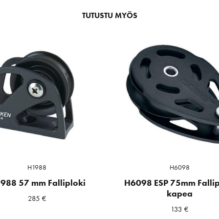
TUTUSTU MYÖS
H1988
H6098
988 57 mm Falliploki
H6098 ESP 75mm Fallip
kapea
285
€
133
€