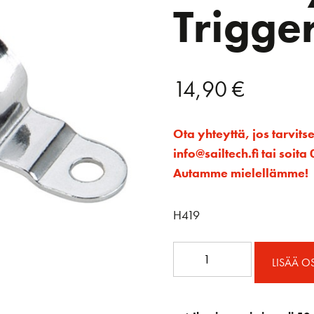
Trigger
14,90
€
Ota yhteyttä, jos tarvits
info@sailtech.fi tai soi
Autamme mielellämme!
H419
H419
LISÄÄ O
Kiinnityslenkki
Trigger
cleatille