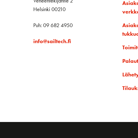
Veneentekijäntie 2
Asiak
Helsinki 00210
verk
Puh: 09 682 4950
Asiak
tukku
info@sailtech.fi
Toimit
Palau
Lähet
Tilauk