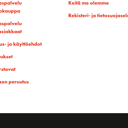
aspalvelu
Keitä me olemme
kokauppa
Rekisteri- ja tietosuojasel
aspalvelu
asiakkaat
us- ja käyttöehdot
tukset
ystavat
sen peruutus