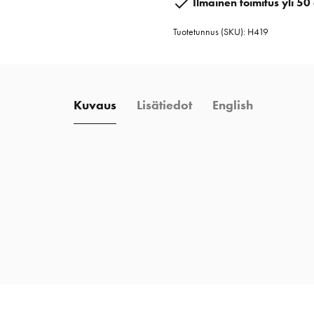
Ilmainen toimitus yli 50 
määrä
Tuotetunnus (SKU):
H419
Kuvaus
Lisätiedot
English