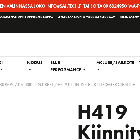
EEN VALINNASSA JOKO INFO@SAILTECH.FI TAI SOITA 09 6824950 (MA-P
ASIAKASPALVELU VERKKOKAUPPA
ASIAKASPALVELU TUKKUASIAKKAAT
HINNASTOT
DI
NODUS
BLUE
MCLUBE/SAILKOTE
PERFORMANCE
ESTRAPS / KANSIKIINNIKKEET
/ H419 KIINNITYSLENKKI TRIGGER CLEATILLE
H419
Kiinnit