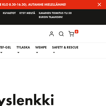
E KLO 8.30-16.30). AUTAMME MIELELLÄMME!
KUVASTOT
KYSY MEILTÄ
ILMAINEN TOIMITUS YLI 50
EURON TILAUKSIIN!
0
KIRJAUDU / REKISTERÖIDY
TEF-GEL
TYLASKA
WEMPE
SAFETY & RESCUE
yslenkki