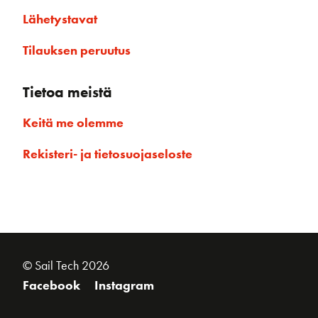
Lähetystavat
Tilauksen peruutus
Tietoa meistä
Keitä me olemme
Rekisteri- ja tietosuojaseloste
© Sail Tech 2026
Facebook
Instagram