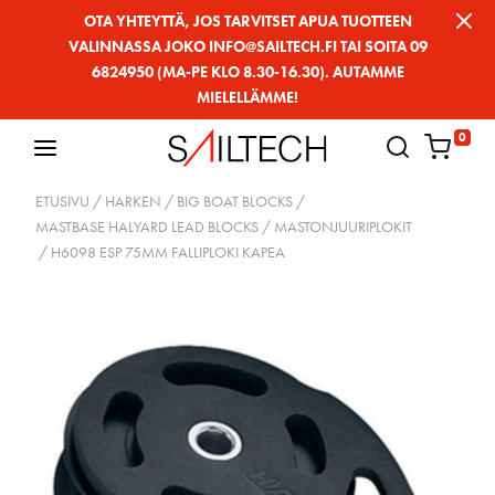
Siirry
OTA YHTEYTTÄ, JOS TARVITSET APUA TUOTTEEN
VALINNASSA JOKO INFO@SAILTECH.FI TAI SOITA 09
sivun
6824950 (MA-PE KLO 8.30-16.30). AUTAMME
sisältöön
MIELELLÄMME!
0
ETUSIVU
/
HARKEN
/
BIG BOAT BLOCKS
/
MASTBASE HALYARD LEAD BLOCKS / MASTONJUURIPLOKIT
/ H6098 ESP 75MM FALLIPLOKI KAPEA