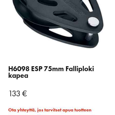
H6098 ESP 75mm Falliploki
kapea
133
€
Ota yhteyttä, jos tarvitset apua tuotteen