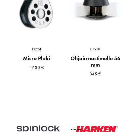
H224
H1981
Micro Ploki
Ohjain nostimelle 56
mm
17,30
€
345
€