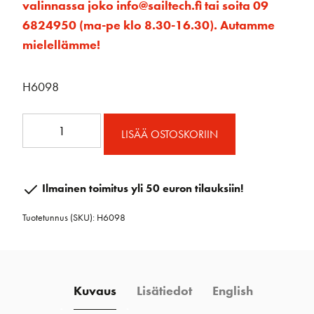
valinnassa joko info@sailtech.fi tai soita 09
6824950 (ma-pe klo 8.30-16.30). Autamme
mielellämme!
H6098
H6098
LISÄÄ OSTOSKORIIN
ESP
75mm
Falliploki
Ilmainen toimitus yli 50 euron tilauksiin!
kapea
Tuotetunnus (SKU):
H6098
määrä
Kuvaus
Lisätiedot
English