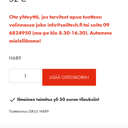
Ota yhteyttä, jos tarvitset apua tuotteen
valinnassa joko info@sailtech.fi tai soita 09
6824950 (ma-pe klo 8.30-16.30). Autamme
mielellämme!
H689
H689
LISÄÄ OSTOSKORIIN
Padeye
Diamond
large
Ilmainen toimitus yli 50 euron tilauksiin!
määrä
Tuotetunnus (SKU):
H689