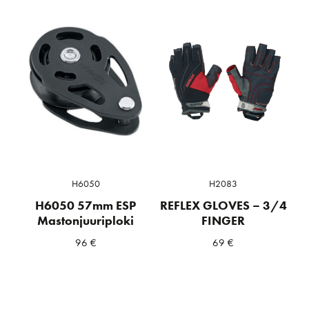
H6050
H2083
H6050 57mm ESP
REFLEX GLOVES – 3/4
Mastonjuuriploki
FINGER
96
€
69
€