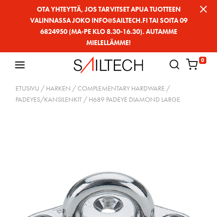
Siirry
OTA YHTEYTTÄ, JOS TARVITSET APUA TUOTTEEN
VALINNASSA JOKO INFO@SAILTECH.FI TAI SOITA 09
sivun
6824950 (MA-PE KLO 8.30-16.30). AUTAMME
sisältöön
MIELELLÄMME!
0
ETUSIVU
/
HARKEN
/
COMPLEMENTARY HARDWARE
/
PADEYES/KANSILENKIT
/ H689 PADEYE DIAMOND LARGE