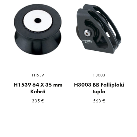
H1539
H3003
H1539 64 X 35 mm
H3003 BB Falliploki
Kehrä
tupla
305
€
560
€