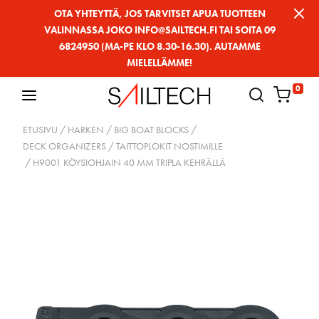
Siirry
OTA YHTEYTTÄ, JOS TARVITSET APUA TUOTTEEN
VALINNASSA JOKO INFO@SAILTECH.FI TAI SOITA 09
sivun
6824950 (MA-PE KLO 8.30-16.30). AUTAMME
sisältöön
MIELELLÄMME!
0
ETUSIVU
/
HARKEN
/
BIG BOAT BLOCKS
/
DECK ORGANIZERS / TAITTOPLOKIT NOSTIMILLE
/ H9001 KÖYSIOHJAIN 40 MM TRIPLA KEHRÄLLÄ