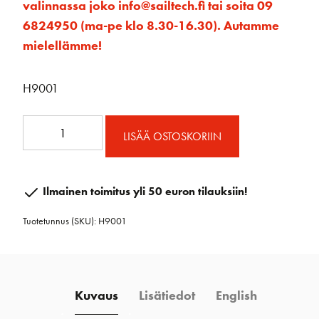
valinnassa joko info@sailtech.fi tai soita 09
6824950 (ma-pe klo 8.30-16.30). Autamme
mielellämme!
H9001
H9001
LISÄÄ OSTOSKORIIN
Köysiohjain
40
mm
Ilmainen toimitus yli 50 euron tilauksiin!
tripla
Tuotetunnus (SKU):
H9001
kehrällä
määrä
Kuvaus
Lisätiedot
English