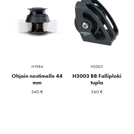
H1984
H3003
Ohjain nostimelle 44
H3003 BB Falliploki
mm
tupla
340
€
560
€