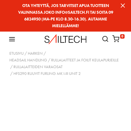
Siirry
OTA YHTEYTTÄ, JOS TARVITSET APUA TUOTTEEN
VALINNASSA JOKO INFO@SAILTECH.FI TAI SOITA 09
sivun
6824950 (MA-PE KLO 8.30-16.30). AUTAMME
sisältöön
MIELELLÄMME!
0
ETUSIVU
/
HARKEN
/
HEADSAIL HANDLING / RULLALAITTEET JA FOILIT KEULAPURJEILLE
/
RULLALAITTEIDEN VARAOSAT
/ HFS290 RUUVIT FURLING MK I-III UNIT 2