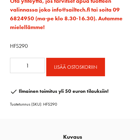
Ota yhteyttä, jos tarvitset apua tuotteen
valinnassa joko info@sailtech.fi tai soita 09
6824950 (ma-pe klo 8.30-16.30). Autamme
mielellämme!
HFS290
HFS290
LISÄÄ OSTOSKORIIN
RUUVIT
FURLING
MK
Ilmainen toimitus yli 50 euron tilauksiin!
I-
Tuotetunnus (SKU):
HFS290
III
UNIT
2
määrä
Kuvaus