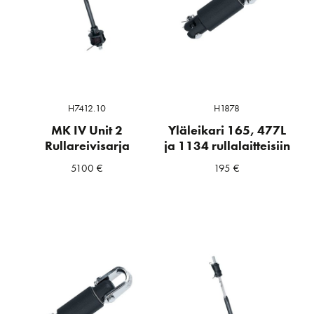
H7412.10
H1878
MK IV Unit 2
Yläleikari 165, 477L
Rullareivisarja
ja 1134 rullalaitteisiin
5100
€
195
€