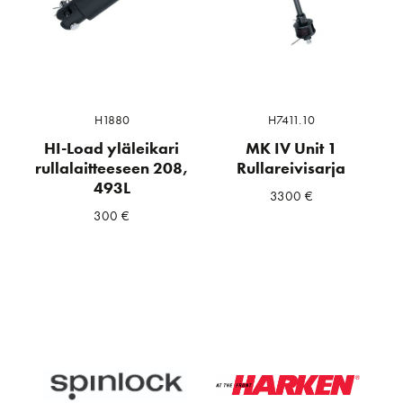
H1880
H7411.10
HI-Load yläleikari
MK IV Unit 1
rullalaitteeseen 208,
Rullareivisarja
493L
3300
€
300
€