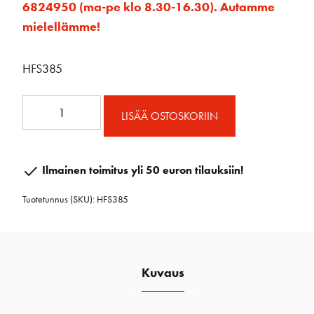
6824950 (ma-pe klo 8.30-16.30). Autamme
mielellämme!
HFS385
HFS385
LISÄÄ OSTOSKORIIN
ESP
UNIT
2
Ilmainen toimitus yli 50 euron tilauksiin!
RUUVIT
Tuotetunnus (SKU):
HFS385
määrä
Kuvaus