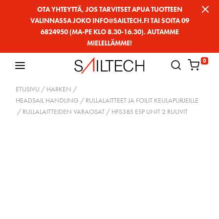
Siirry
OTA YHTEYTTÄ, JOS TARVITSET APUA TUOTTEEN
VALINNASSA JOKO INFO@SAILTECH.FI TAI SOITA 09
sivun
6824950 (MA-PE KLO 8.30-16.30). AUTAMME
sisältöön
MIELELLÄMME!
0
ETUSIVU
/
HARKEN
/
HEADSAIL HANDLING / RULLALAITTEET JA FOILIT KEULAPURJEILLE
/
RULLALAITTEIDEN VARAOSAT
/ HFS385 ESP UNIT 2 RUUVIT