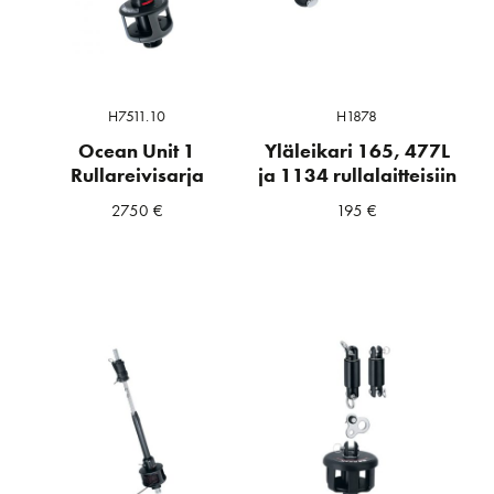
H7511.10
H1878
Ocean Unit 1
Yläleikari 165, 477L
Rullareivisarja
ja 1134 rullalaitteisiin
2750
€
195
€