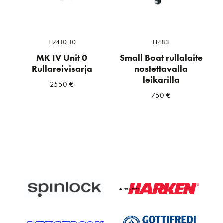
H7410.10
H483
MK IV Unit 0
Small Boat rullalaite
Rullareivisarja
nostettavalla
leikarilla
2550
€
750
€