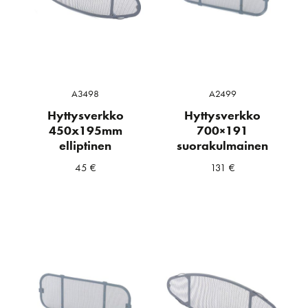
A3498
A2499
Hyttysverkko
Hyttysverkko
450x195mm
700×191
elliptinen
suorakulmainen
45
€
131
€