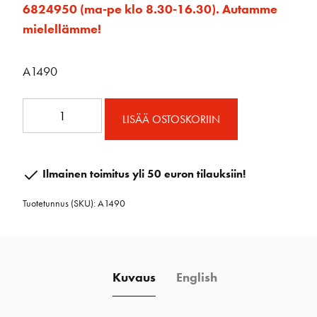
6824950 (ma-pe klo 8.30-16.30). Autamme
mielellämme!
A1490
Hyttysverkko
LISÄÄ OSTOSKORIIN
403x204
ovaalinen
määrä
Ilmainen toimitus yli 50 euron tilauksiin!
Tuotetunnus (SKU):
A1490
Kuvaus
English