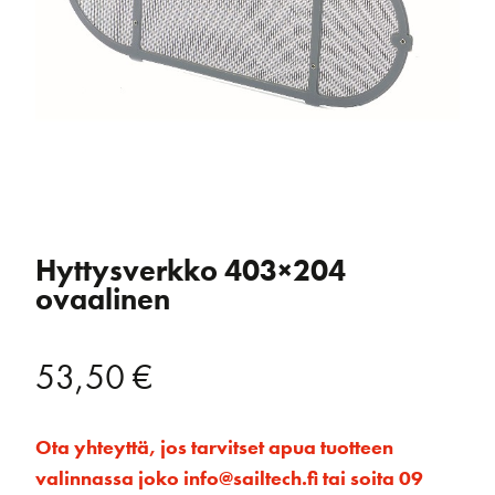
Hyttysverkko 403×204
ovaalinen
53,50
€
Ota yhteyttä, jos tarvitset apua tuotteen
valinnassa joko info@sailtech.fi tai soita 09