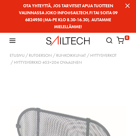
Siirry
OTA YHTEYTTÄ, JOS TARVITSET APUA TUOTTEEN
VALINNASSA JOKO INFO@SAILTECH.FI TAI SOITA 09
sivun
6824950 (MA-PE KLO 8.30-16.30). AUTAMME
sisältöön
MIELELLÄMME!
0
ETUSIVU
/
RUTGERSON
/
RUNKOIKKUNAT
/
HYTTYSVERKOT
/ HYTTYSVERKKO 403×204 OVAALINEN