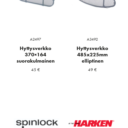
A2497
A3492
Hyttysverkko
Hyttysverkko
370×164
485x225mm
suorakulmainen
elliptinen
45
€
49
€