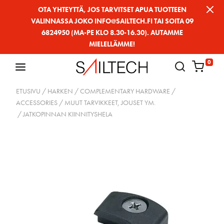
Siirry
OTA YHTEYTTÄ, JOS TARVITSET APUA TUOTTEEN
VALINNASSA JOKO INFO@SAILTECH.FI TAI SOITA 09
sivun
6824950 (MA-PE KLO 8.30-16.30). AUTAMME
sisältöön
MIELELLÄMME!
0
ETUSIVU
/
HARKEN
/
COMPLEMENTARY HARDWARE
/
ACCESSORIES / MUUT TARVIKKEET, JOUSET YM.
/ JATKOPINNAN KIINNITYSHELA