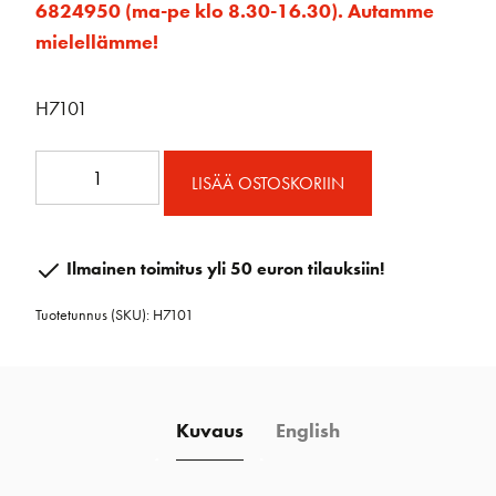
6824950 (ma-pe klo 8.30-16.30). Autamme
mielellämme!
H7101
Jatkopinnan
LISÄÄ OSTOSKORIIN
kiinnityshela
määrä
Ilmainen toimitus yli 50 euron tilauksiin!
Tuotetunnus (SKU):
H7101
Kuvaus
English