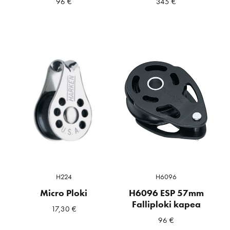
96
€
345
€
H224
H6096
Micro Ploki
H6096 ESP 57mm
Falliploki kapea
17,30
€
96
€