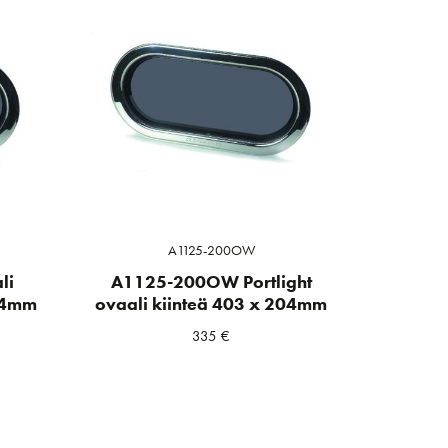
A1125-200OW
li
A1125-200OW Portlight
204mm
ovaali kiinteä 403 x 204mm
335
€