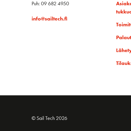
Puh: 09 682 4950
Asiak
tukku
info@sailtech.fi
Toimit
Palau
Lähet
Tilauk
© Sail Tech 2026