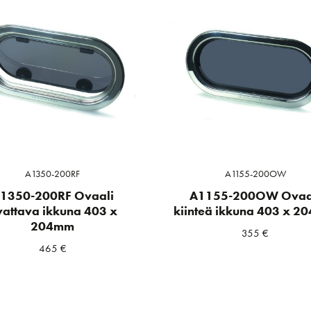
A1350-200RF
A1155-200OW
1350-200RF Ovaali
A1155-200OW Ovaa
vattava ikkuna 403 x
kiinteä ikkuna 403 x 
204mm
355
€
465
€