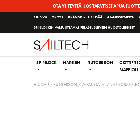
Siirry
OTA YHTEYTTÄ, JOS TARVITSET APUA TUOTT
sivun
ETUSIVU
YRITYS
BRÄNDIT – LUE LISÄÄ
AJANKOHTAISTA
sisältöön
SPINLOCKIN VALTUUTTAMAT PELASTUSLIIVIEN HUOLTOLIIKKEET
SPINLOCK
HARKEN
RUTGERSON
GOTTIFRE
MAFFIOLI
ETUSIVU
/
RUTGERSON
/
VAPAUTTAJAT
/
VARAOSAT
/ JO