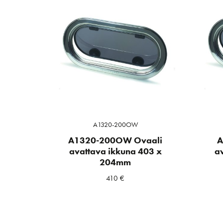
A1320-200OW
A1320-200OW Ovaali
A
avattava ikkuna 403 x
a
204mm
410
€