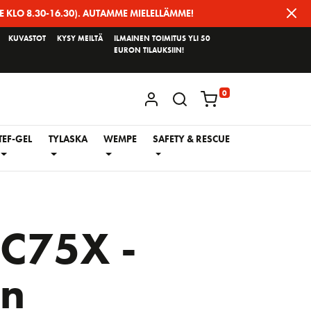
E KLO 8.30-16.30). AUTAMME MIELELLÄMME!
KUVASTOT
KYSY MEILTÄ
ILMAINEN TOIMITUS YLI 50
EURON TILAUKSIIN!
0
KIRJAUDU / REKISTERÖIDY
TEF-GEL
TYLASKA
WEMPE
SAFETY & RESCUE
RC75X -
on