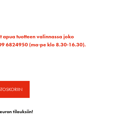
et apua tuotteen valinnassa joko
ta 09 6824950 (ma-pe klo 8.30-16.30).
STOSKORIIN
euron tilauksiin!