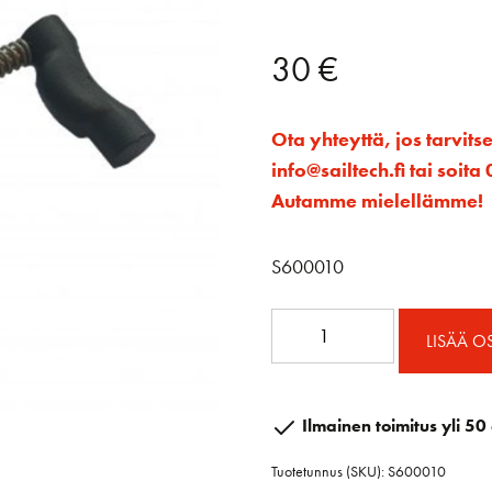
30
€
Ota yhteyttä, jos tarvits
info@sailtech.fi tai soi
Autamme mielellämme!
S600010
Jousi
LISÄÄ O
RC75X
-
lukkoon
Ilmainen toimitus yli 50 
määrä
Tuotetunnus (SKU):
S600010