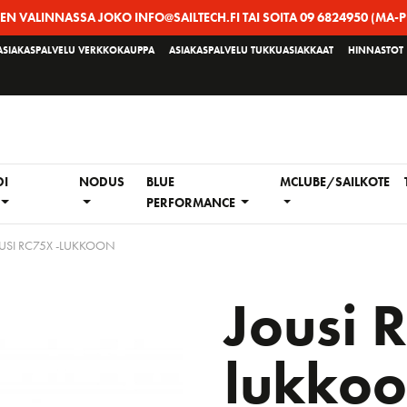
EEN VALINNASSA JOKO INFO@SAILTECH.FI TAI SOITA 09 6824950 (MA-P
ASIAKASPALVELU VERKKOKAUPPA
ASIAKASPALVELU TUKKUASIAKKAAT
HINNASTOT
DI
NODUS
BLUE
MCLUBE/SAILKOTE
PERFORMANCE
USI RC75X -LUKKOON
Jousi 
lukko