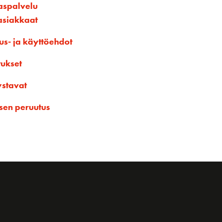
aspalvelu
asiakkaat
us- ja käyttöehdot
tukset
ystavat
sen peruutus