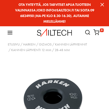
Siirry
OTA YHTEYTTÄ, JOS TARVITSET APUA TUOTTEEN
VALINNASSA JOKO INFO@SAILTECH.FI TAI SOITA 09
sivun
6824950 (MA-PE KLO 8.30-16.30). AUTAMME
sisältöön
MIELELLÄMME!
0
ETUSIVU
/
HARKEN
/
GIZMOS
/
KANNEN LÄPIVIENNIT
/ KANNEN LÄPIVIENTI 12 MM / 28-48 MM