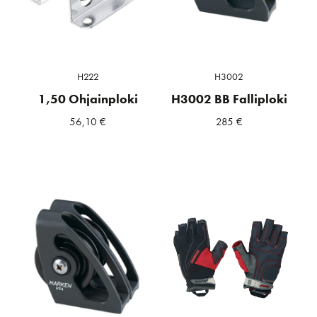
H222
H3002
1,50 Ohjainploki
H3002 BB Falliploki
56,10
€
285
€