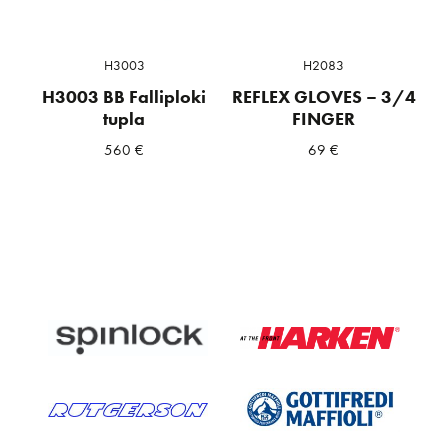
H3003
H2083
H3003 BB Falliploki
REFLEX GLOVES – 3/4
tupla
FINGER
560
€
69
€