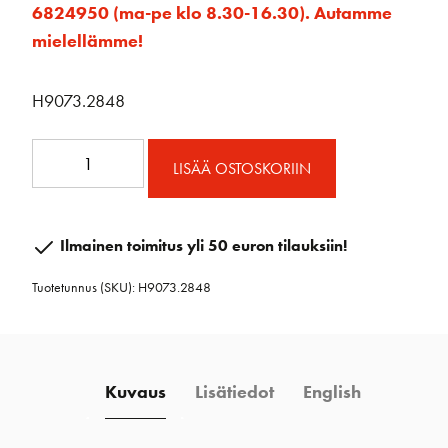
6824950 (ma-pe klo 8.30-16.30). Autamme
mielellämme!
H9073.2848
Kannen
LISÄÄ OSTOSKORIIN
läpivienti
12
mm
Ilmainen toimitus yli 50 euron tilauksiin!
/
Tuotetunnus (SKU):
H9073.2848
28-
48
mm
määrä
Kuvaus
Lisätiedot
English