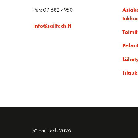
Puh: 09 682 4950
Asiak
tukku
info@sailtech.fi
Toimit
Palau
Lähet
Tilauk
© Sail Tech 2026