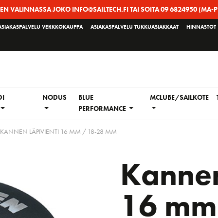
EEN VALINNASSA JOKO INFO@SAILTECH.FI TAI SOITA 09 6824950 (MA-P
ASIAKASPALVELU VERKKOKAUPPA
ASIAKASPALVELU TUKKUASIAKKAAT
HINNASTOT
DI
NODUS
BLUE
MCLUBE/SAILKOTE
PERFORMANCE
KANNEN LÄPIVIENTI 16 MM / 18-28 MM
Kannen
16 mm