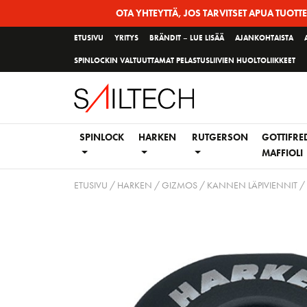
Siirry
OTA YHTEYTTÄ, JOS TARVITSET APUA TUOTT
sivun
ETUSIVU
YRITYS
BRÄNDIT – LUE LISÄÄ
AJANKOHTAISTA
sisältöön
SPINLOCKIN VALTUUTTAMAT PELASTUSLIIVIEN HUOLTOLIIKKEET
SPINLOCK
HARKEN
RUTGERSON
GOTTIFRE
MAFFIOLI
ETUSIVU
/
HARKEN
/
GIZMOS
/
KANNEN LÄPIVIENNIT
/ 