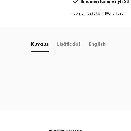
Ilmainen toimitus yli 50 
/
Tuotetunnus (SKU):
H9075.1828
18-
28
mm
määrä
Kuvaus
Lisätiedot
English