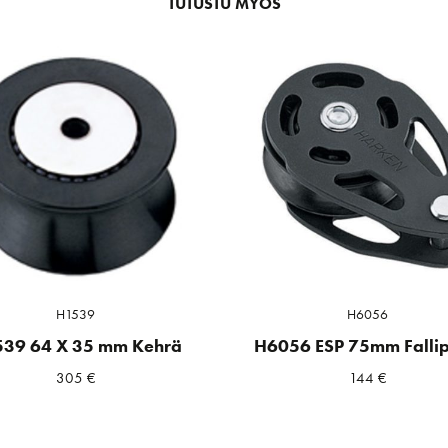
TUTUSTU MYÖS
H1539
H6056
39 64 X 35 mm Kehrä
H6056 ESP 75mm Fallip
305
€
144
€