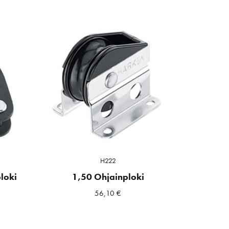
H222
loki
1,50 Ohjainploki
56,10
€