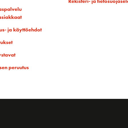
Rekisteri- ja tietosuojasel
aspalvelu
asiakkaat
us- ja käyttöehdot
tukset
ystavat
sen peruutus