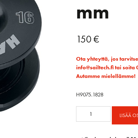
mm
150
€
Ota yhteyttä, jos tarvits
info@sailtech.fi tai soi
Autamme mielellämme!
H9075.1828
Kannen
LISÄÄ O
läpivienti
16
mm