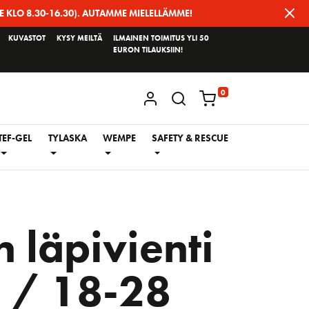
E KLO 8.30-16.30). AUTAMME MIELELLÄMME!
KUVASTOT
KYSY MEILTÄ
ILMAINEN TOIMITUS YLI 50
EURON TILAUKSIIN!
0
KIRJAUDU / REKISTERÖIDY
TEF-GEL
TYLASKA
WEMPE
SAFETY & RESCUE
 läpivienti
 / 18-28