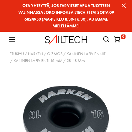
Siirry
OTA YHTEYTTÄ, JOS TARVITSET APUA TUOTTEEN
VALINNASSA JOKO INFO@SAILTECH.FI TAI SOITA 09
sivun
6824950 (MA-PE KLO 8.30-16.30). AUTAMME
sisältöön
MIELELLÄMME!
0
ETUSIVU
/
HARKEN
/
GIZMOS
/
KANNEN LÄPIVIENNIT
/ KANNEN LÄPIVIENTI 16 MM / 28-48 MM