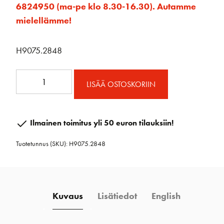
6824950 (ma-pe klo 8.30-16.30). Autamme
mielellämme!
H9075.2848
Kannen
LISÄÄ OSTOSKORIIN
läpivienti
16
mm
Ilmainen toimitus yli 50 euron tilauksiin!
/
Tuotetunnus (SKU):
H9075.2848
28-
48
mm
määrä
Kuvaus
Lisätiedot
English