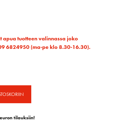
et apua tuotteen valinnassa joko
ta 09 6824950 (ma-pe klo 8.30-16.30).
STOSKORIIN
euron tilauksiin!