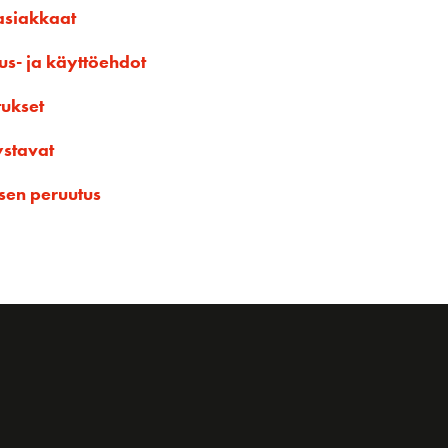
asiakkaat
us- ja käyttöehdot
tukset
ystavat
sen peruutus