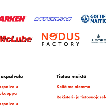
kaspalvelu
Tietoa meistä
aspalvelu
Keitä me olemme
kokauppa
Rekisteri- ja tietosuojasel
aspalvelu