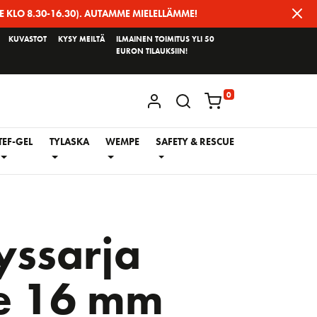
E KLO 8.30-16.30). AUTAMME MIELELLÄMME!
KUVASTOT
KYSY MEILTÄ
ILMAINEN TOIMITUS YLI 50
EURON TILAUKSIIN!
0
KIRJAUDU / REKISTERÖIDY
TEF-GEL
TYLASKA
WEMPE
SAFETY & RESCUE
yssarja
le 16 mm