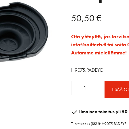
50,50
€
Ota yhteyttä, jos tarvits
info@sailtech.fi tai soi
Autamme mielellämme!
H9075.PADEYE
Kiinnityssarja
LISÄÄ O
loopille
16
mm
Ilmainen toimitus yli 50 
määrä
Tuotetunnus (SKU):
H9075.PADEYE