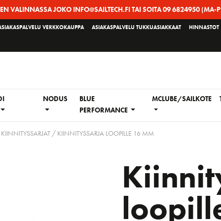
EEN VALINNASSA JOKO INFO@SAILTECH.FI TAI SOITA 09 6824950 (MA-P
ASIAKASPALVELU VERKKOKAUPPA
ASIAKASPALVELU TUKKUASIAKKAAT
HINNASTOT
DI
NODUS
BLUE
MCLUBE/SAILKOTE
PERFORMANCE
 KIINNITYSSARJAT
/ KIINNITYSSARJA LOOPILLE 16 MM
Kiinnit
loopil