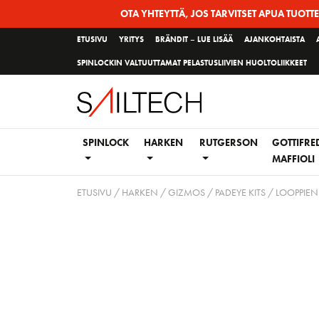
Siirry
OTA YHTEYTTÄ, JOS TARVITSET APUA TUOTT
sivun
ETUSIVU
YRITYS
BRÄNDIT – LUE LISÄÄ
AJANKOHTAISTA
sisältöön
SPINLOCKIN VALTUUTTAMAT PELASTUSLIIVIEN HUOLTOLIIKKEET
SPINLOCK
HARKEN
RUTGERSON
GOTTIFRE
MAFFIOLI
ETUSIVU
/
HARKEN
/
GIZMOS
/
PADEYE KITS / LOOPPIEN