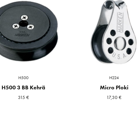
H500
H224
H500 3 BB Kehrä
Micro Ploki
315
€
17,30
€