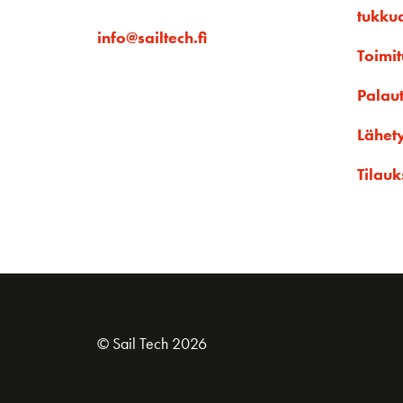
tukku
info@sailtech.fi
Toimit
Palau
Lähet
Tilauk
© Sail Tech 2026