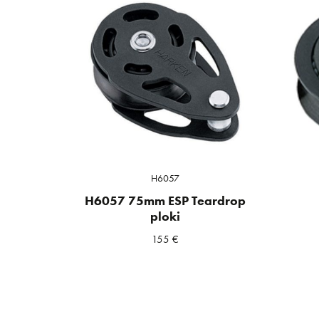
H6057
H6057 75mm ESP Teardrop
ploki
155
€