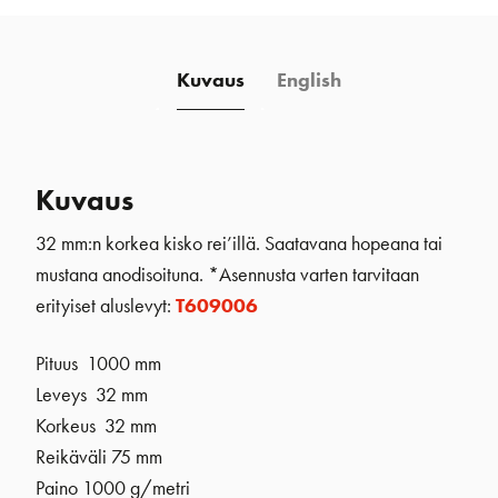
määrä
Kuvaus
English
Kuvaus
32 mm:n korkea kisko rei’illä. Saatavana hopeana tai
mustana anodisoituna. *Asennusta varten tarvitaan
erityiset aluslevyt:
T609006
Pituus 1000 mm
Leveys 32 mm
Korkeus 32 mm
Reikäväli 75 mm
Paino 1000 g/metri