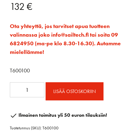
132
€
Ota yhteyttä, jos tarvitset apua tuotteen
valinnassa joko info@sailtech.fi tai soita 09
6824950 (ma-pe klo 8.30-16.30). Autamme
mielellämme!
T600100
Korkea
LISÄÄ OSTOSKORIIN
levankikisko
32
mm
Ilmainen toimitus yli 50 euron tilauksiin!
1
Tuotetunnus (SKU):
T600100
m