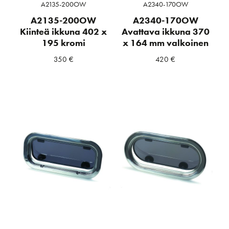
A2135-200OW
A2340-170OW
A2135-200OW
A2340-170OW
Kiinteä ikkuna 402 x
Avattava ikkuna 370
195 kromi
x 164 mm valkoinen
350
€
420
€