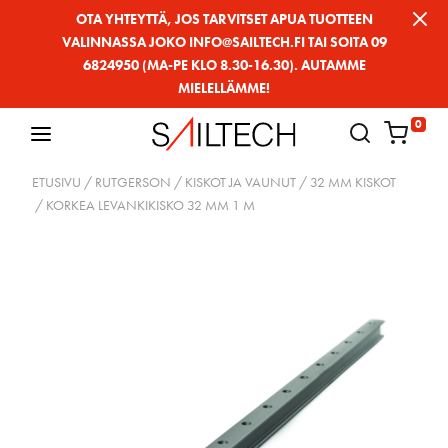
Siirry
OTA YHTEYTTÄ, JOS TARVITSET APUA TUOTTEEN
VALINNASSA JOKO INFO@SAILTECH.FI TAI SOITA 09
sivun
6824950 (MA-PE KLO 8.30-16.30). AUTAMME
sisältöön
MIELELLÄMME!
0
ETUSIVU
/
RUTGERSON
/
KISKOT JA VAUNUT
/
32 MM KISKOT
/ KORKEA LEVANKIKISKO 32 MM 1 M