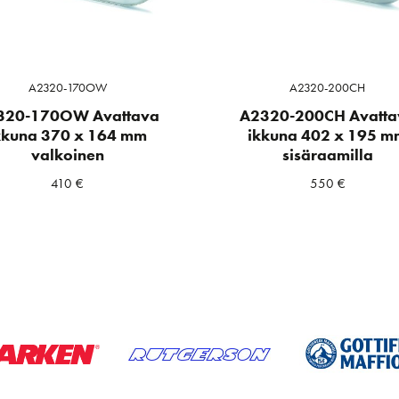
A2320-170OW
A2320-200CH
320-170OW Avattava
A2320-200CH Avatta
kkuna 370 x 164 mm
ikkuna 402 x 195 m
valkoinen
sisäraamilla
410
€
550
€