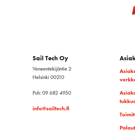
Sail Tech Oy
Asia
Veneentekijäntie 2
Asiak
Helsinki 00210
verk
Puh: 09 682 4950
Asiak
tukku
info@sailtech.fi
Toimit
Palau