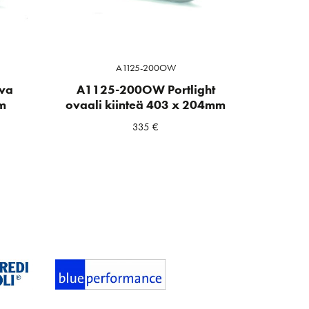
A1125-200OW
va
A1125-200OW Portlight
m
ovaali kiinteä 403 x 204mm
335
€