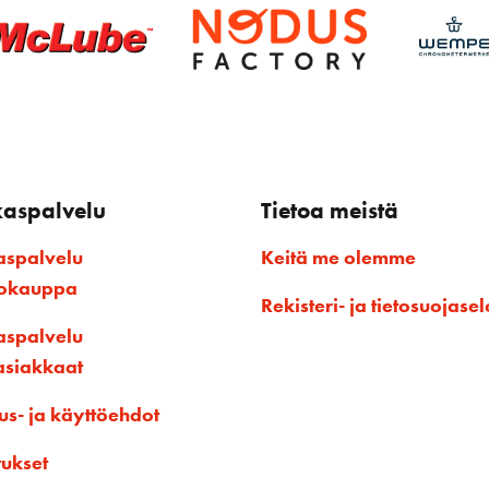
kaspalvelu
Tietoa meistä
aspalvelu
Keitä me olemme
kokauppa
Rekisteri- ja tietosuojasel
aspalvelu
asiakkaat
us- ja käyttöehdot
tukset