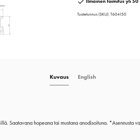
Ilmainen toimitus yli 50 
1,5
Tuotetunnus (SKU):
T604150
m
määrä
Kuvaus
English
illä. Saatavana hopeana tai mustana anodisoituna. *Asennusta vart