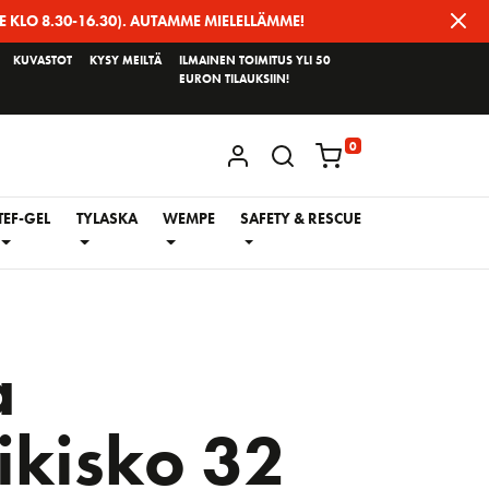
E KLO 8.30-16.30). AUTAMME MIELELLÄMME!
KUVASTOT
KYSY MEILTÄ
ILMAINEN TOIMITUS YLI 50
EURON TILAUKSIIN!
0
KIRJAUDU / REKISTERÖIDY
TEF-GEL
TYLASKA
WEMPE
SAFETY & RESCUE
a
ikisko 32