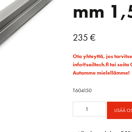
mm 1,
235
€
Ota yhteyttä, jos tarvits
info@sailtech.fi tai soi
Autamme mielellämme!
T604150
Korkea
LISÄÄ O
levankikisko
32
mm