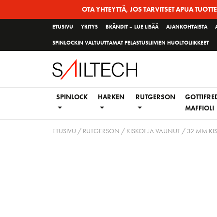
Siirry
OTA YHTEYTTÄ, JOS TARVITSET APUA TUOTT
sivun
ETUSIVU
YRITYS
BRÄNDIT – LUE LISÄÄ
AJANKOHTAISTA
sisältöön
SPINLOCKIN VALTUUTTAMAT PELASTUSLIIVIEN HUOLTOLIIKKEET
SPINLOCK
HARKEN
RUTGERSON
GOTTIFRE
MAFFIOLI
ETUSIVU
/
RUTGERSON
/
KISKOT JA VAUNUT
/
32 MM KI