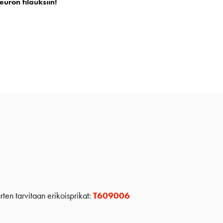
euron tilauksiin!
en tarvitaan erikoisprikat:
T609006