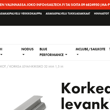
EEN VALINNASSA JOKO INFO@SAILTECH.FI TAI SOITA 09 6824950 (MA-P
ASIAKASPALVELU VERKKOKAUPPA
ASIAKASPALVELU TUKKUASIAKKAAT
HINNASTOT
DI
NODUS
BLUE
MCLUBE/SAILKOTE
PERFORMANCE
SKOT
/ KORKEA LEVANKIKISKO 32 MM 1,5 M
Korke
levank