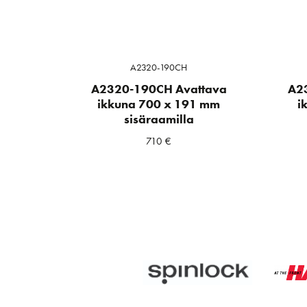
A2320-190CH
A2320-190CH Avattava
A2
ikkuna 700 x 191 mm
i
sisäraamilla
710
€