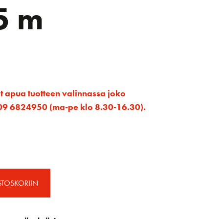
5 m
et apua tuotteen valinnassa joko
ta 09 6824950 (ma-pe klo 8.30-16.30).
STOSKORIIN