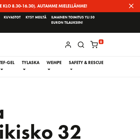
E KLO 8.30-16.30). AUTAMME MIELELLÄMME!
KUVASTOT
KYSY MEILTÄ
ILMAINEN TOIMITUS YLI 50
EURON TILAUKSIIN!
0
KIRJAUDU / REKISTERÖIDY
TEF-GEL
TYLASKA
WEMPE
SAFETY & RESCUE
a
ikisko 32