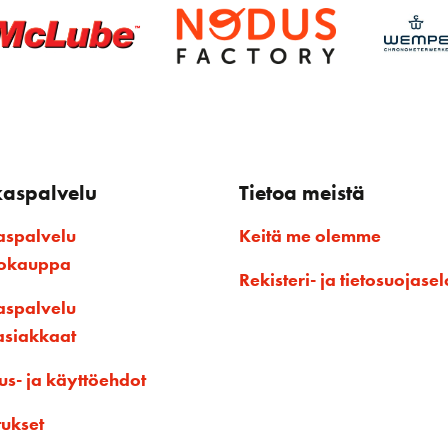
kaspalvelu
Tietoa meistä
aspalvelu
Keitä me olemme
kokauppa
Rekisteri- ja tietosuojasel
aspalvelu
asiakkaat
us- ja käyttöehdot
tukset