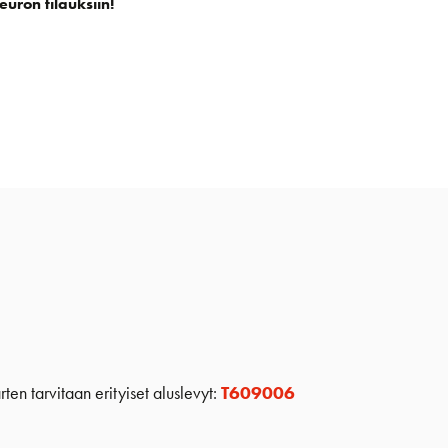
euron tilauksiin!
en tarvitaan erityiset aluslevyt:
T609006