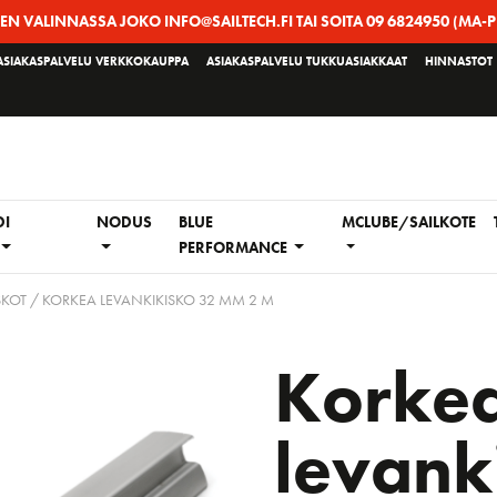
EEN VALINNASSA JOKO INFO@SAILTECH.FI TAI SOITA 09 6824950 (MA-P
ASIAKASPALVELU VERKKOKAUPPA
ASIAKASPALVELU TUKKUASIAKKAAT
HINNASTOT
DI
NODUS
BLUE
MCLUBE/SAILKOTE
PERFORMANCE
SKOT
/ KORKEA LEVANKIKISKO 32 MM 2 M
Korke
levank