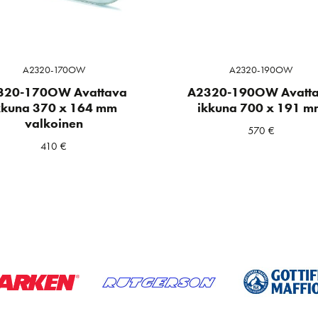
A2320-170OW
A2320-190OW
320-170OW Avattava
A2320-190OW Avatt
kkuna 370 x 164 mm
ikkuna 700 x 191 m
valkoinen
570
€
410
€