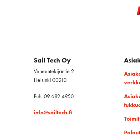
Sail Tech Oy
Asia
Veneentekijäntie 2
Asiak
Helsinki 00210
verk
Puh: 09 682 4950
Asiak
tukku
info@sailtech.fi
Toimit
Palau