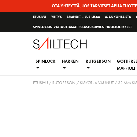
Siirry
OTA YHTEYTTÄ, JOS TARVITSET APUA TUOTT
sivun
ETUSIVU
YRITYS
BRÄNDIT – LUE LISÄÄ
AJANKOHTAISTA
sisältöön
SPINLOCKIN VALTUUTTAMAT PELASTUSLIIVIEN HUOLTOLIIKKEET
SPINLOCK
HARKEN
RUTGERSON
GOTTIFRE
MAFFIOLI
ETUSIVU
/
RUTGERSON
/
KISKOT JA VAUNUT
/
32 MM KI