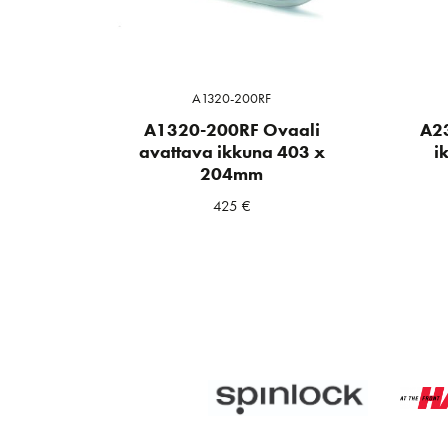
A1320-200RF
A1320-200RF Ovaali
A2
avattava ikkuna 403 x
i
204mm
425
€