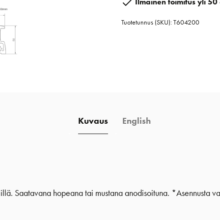
Ilmainen toimitus yli 50 
2
Tuotetunnus (SKU):
T604200
m
määrä
Kuvaus
English
illä. Saatavana hopeana tai mustana anodisoituna. *Asennusta vart