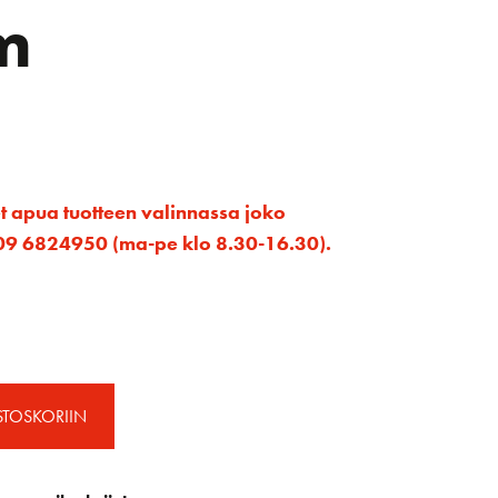
m
et apua tuotteen valinnassa joko
ta 09 6824950 (ma-pe klo 8.30-16.30).
STOSKORIIN