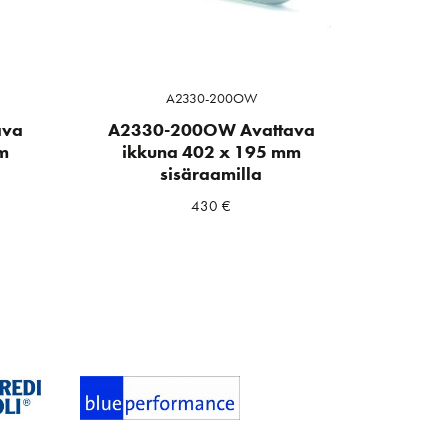
A2330-200OW
ava
A2330-200OW Avattava
m
ikkuna 402 x 195 mm
sisäraamilla
430
€