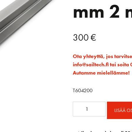
mm 2 
300
€
Ota yhteyttä, jos tarvits
info@sailtech.fi tai soi
Autamme mielellämme!
T604200
Korkea
LISÄÄ O
levankikisko
32
mm