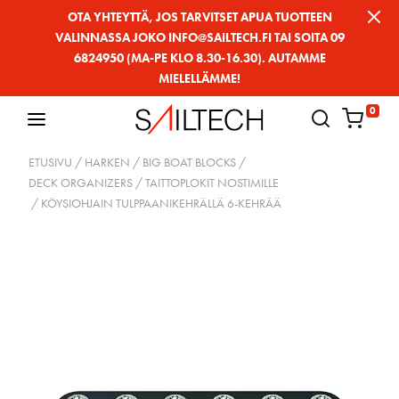
Siirry
OTA YHTEYTTÄ, JOS TARVITSET APUA TUOTTEEN
VALINNASSA JOKO INFO@SAILTECH.FI TAI SOITA 09
sivun
6824950 (MA-PE KLO 8.30-16.30). AUTAMME
sisältöön
MIELELLÄMME!
0
ETUSIVU
/
HARKEN
/
BIG BOAT BLOCKS
/
DECK ORGANIZERS / TAITTOPLOKIT NOSTIMILLE
/ KÖYSIOHJAIN TULPPAANIKEHRÄLLÄ 6-KEHRÄÄ