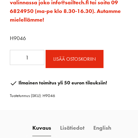
valinnassa joko info@sailtech.fi tai soita 09
6824950 (ma-pe klo 8.30-16.30). Autamme
mielellämme!
H9046
Köysiohjain
LISÄÄ OSTOSKORIIN
tulppaanikehrällä
6-
kehrää
Ilmainen toimitus yli 50 euron tilauksiin!
määrä
Tuotetunnus (SKU):
H9046
Kuvaus
Lisätiedot
English