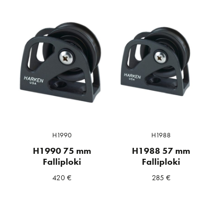
H1990
H1988
H1990 75 mm
H1988 57 mm
Falliploki
Falliploki
420
€
285
€