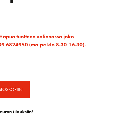
et apua tuotteen valinnassa joko
ta 09 6824950 (ma-pe klo 8.30-16.30).
STOSKORIIN
euron tilauksiin!