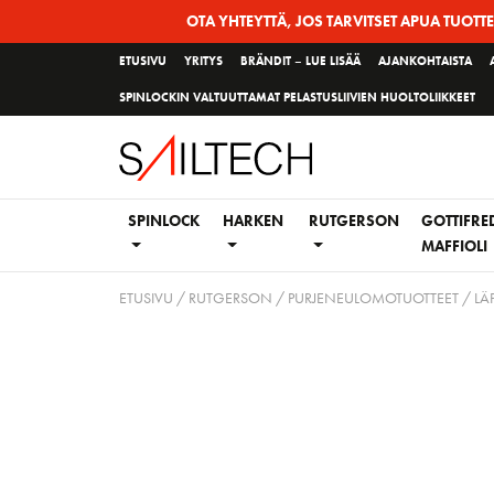
Siirry
OTA YHTEYTTÄ, JOS TARVITSET APUA TUOTT
sivun
ETUSIVU
YRITYS
BRÄNDIT – LUE LISÄÄ
AJANKOHTAISTA
sisältöön
SPINLOCKIN VALTUUTTAMAT PELASTUSLIIVIEN HUOLTOLIIKKEET
SPINLOCK
HARKEN
RUTGERSON
GOTTIFRE
MAFFIOLI
ETUSIVU
/
RUTGERSON
/
PURJENEULOMOTUOTTEET
/
LÄ