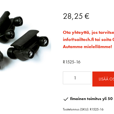
28,25
€
Ota yhteyttä, jos tarvits
info@sailtech.fi tai soi
Autamme mielellämme!
R1525-16
Läpilatan
LISÄÄ O
ratsastaja
HA
89
Ilmainen toimitus yli 50 
määrä
Tuotetunnus (SKU):
R1525-16