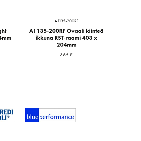
A1135-200RF
ght
A1135-200RF Ovaali kiinteä
04mm
ikkuna RST-raami 403 x
204mm
365
€