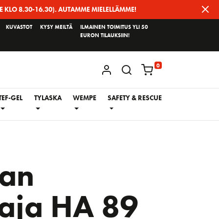
E KLO 8.30-16.30). AUTAMME MIELELLÄMME!
KUVASTOT
KYSY MEILTÄ
ILMAINEN TOIMITUS YLI 50
EURON TILAUKSIIN!
0
KIRJAUDU / REKISTERÖIDY
TEF-GEL
TYLASKA
WEMPE
SAFETY & RESCUE
tan
taja HA 89