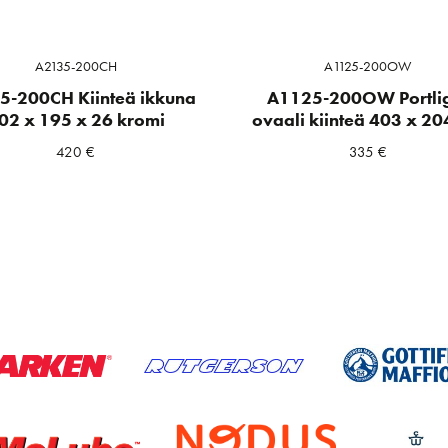
A2135-200CH
A1125-200OW
5-200CH Kiinteä ikkuna
A1125-200OW Portli
02 x 195 x 26 kromi
ovaali kiinteä 403 x 2
420
€
335
€