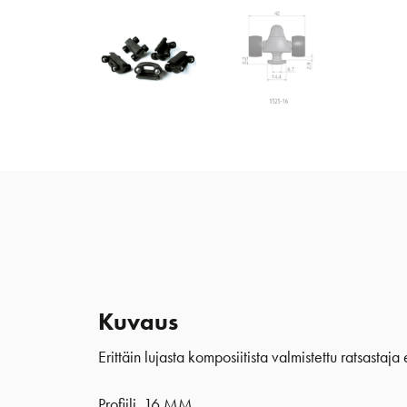
Kuvaus
Erittäin lujasta komposiitista valmistettu ratsastaj
Profiili 16 MM