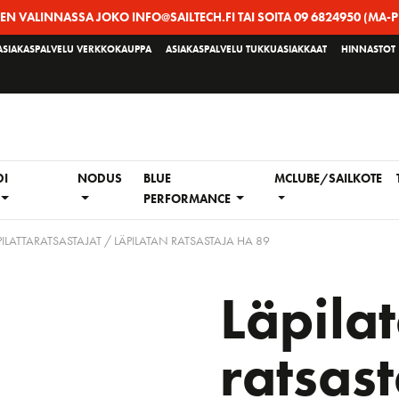
EEN VALINNASSA JOKO INFO@SAILTECH.FI TAI SOITA 09 6824950 (MA-P
ASIAKASPALVELU VERKKOKAUPPA
ASIAKASPALVELU TUKKUASIAKKAAT
HINNASTOT
DI
NODUS
BLUE
MCLUBE/SAILKOTE
PERFORMANCE
PILATTARATSASTAJAT
/ LÄPILATAN RATSASTAJA HA 89
Läpila
ratsas