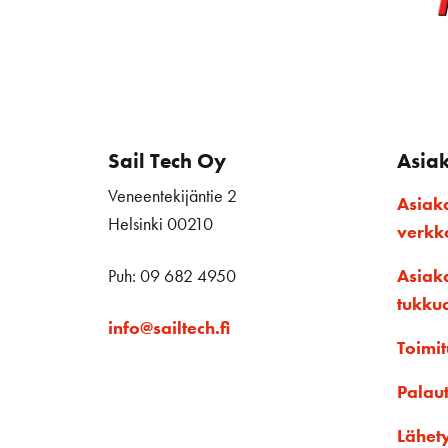
Sail Tech Oy
Asia
Veneentekijäntie 2
Asiak
Helsinki 00210
verk
Puh: 09 682 4950
Asiak
tukku
info@sailtech.fi
Toimit
Palau
Lähet