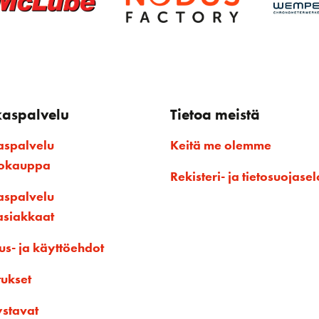
kaspalvelu
Tietoa meistä
aspalvelu
Keitä me olemme
kokauppa
Rekisteri- ja tietosuojasel
aspalvelu
asiakkaat
us- ja käyttöehdot
tukset
ystavat