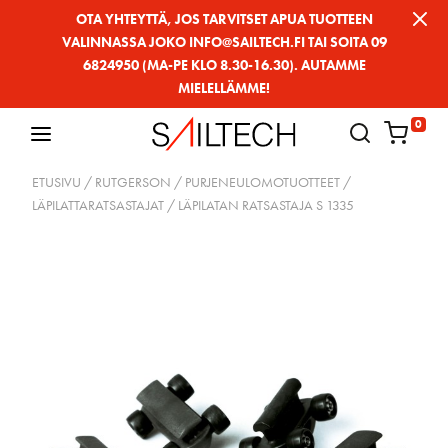
Siirry
OTA YHTEYTTÄ, JOS TARVITSET APUA TUOTTEEN
VALINNASSA JOKO INFO@SAILTECH.FI TAI SOITA 09
sivun
6824950 (MA-PE KLO 8.30-16.30). AUTAMME
sisältöön
MIELELLÄMME!
0
ETUSIVU
/
RUTGERSON
/
PURJENEULOMOTUOTTEET
/
LÄPILATTARATSASTAJAT
/ LÄPILATAN RATSASTAJA S 1335