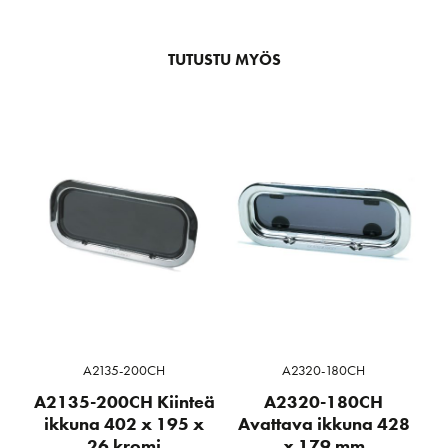
TUTUSTU MYÖS
A2135-200CH
A2320-180CH
A2135-200CH Kiinteä
A2320-180CH
ikkuna 402 x 195 x
Avattava ikkuna 428
26 kromi
x 179 mm