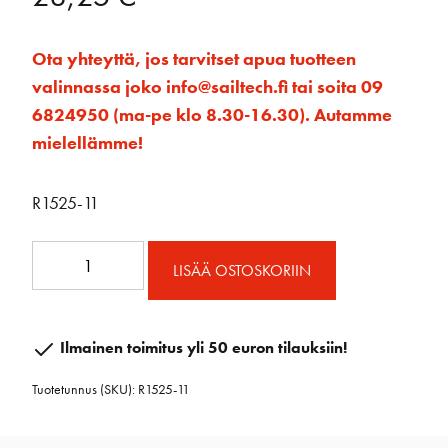
Ota yhteyttä, jos tarvitset apua tuotteen
valinnassa joko info@sailtech.fi tai soita 09
6824950 (ma-pe klo 8.30-16.30). Autamme
mielellämme!
R1525-11
Läpilatan
LISÄÄ OSTOSKORIIN
ratsastaja
S
1335
Ilmainen toimitus yli 50 euron tilauksiin!
määrä
Tuotetunnus (SKU):
R1525-11