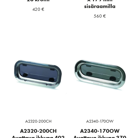
sisäraamilla
420
€
560
€
A2320-200CH
A2340-170OW
A2320-200CH
A2340-170OW
Avattava ikkuna 402
Avattava ikkuna 370