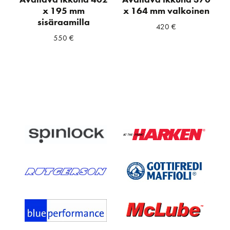
x 195 mm
x 164 mm valkoinen
sisäraamilla
420
€
550
€