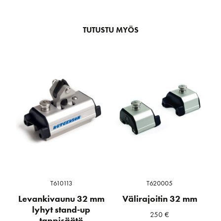
TUTUSTU MYÖS
T610113
T620005
Levankivaunu 32 mm
Välirajoitin 32 mm
lyhyt stand-up
250
€
tappisäätö