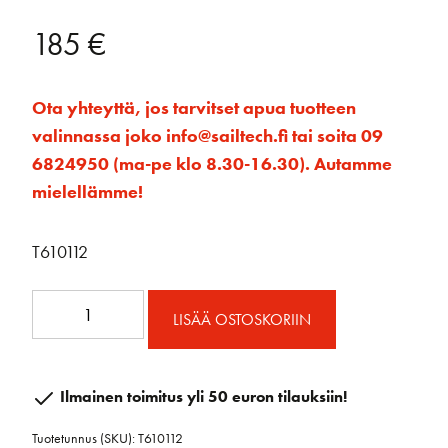
185
€
Ota yhteyttä, jos tarvitset apua tuotteen
valinnassa joko info@sailtech.fi tai soita 09
6824950 (ma-pe klo 8.30-16.30). Autamme
mielellämme!
T610112
Levankivaunu
LISÄÄ OSTOSKORIIN
32
mm
ekstra
Ilmainen toimitus yli 50 euron tilauksiin!
lyhyt
Tuotetunnus (SKU):
T610112
sakkelila