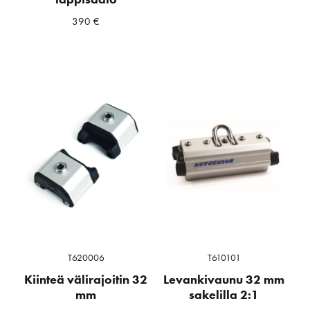
390
€
T620006
T610101
Kiinteä välirajoitin 32
Levankivaunu 32 mm
mm
sakelilla 2:1