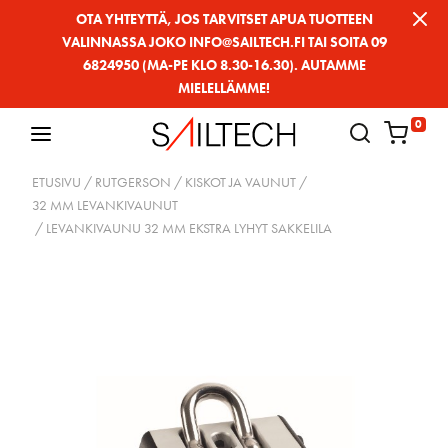
Siirry
OTA YHTEYTTÄ, JOS TARVITSET APUA TUOTTEEN
VALINNASSA JOKO INFO@SAILTECH.FI TAI SOITA 09
sivun
6824950 (MA-PE KLO 8.30-16.30). AUTAMME
sisältöön
MIELELLÄMME!
0
ETUSIVU
/
RUTGERSON
/
KISKOT JA VAUNUT
/
32 MM LEVANKIVAUNUT
/ LEVANKIVAUNU 32 MM EKSTRA LYHYT SAKKELILA