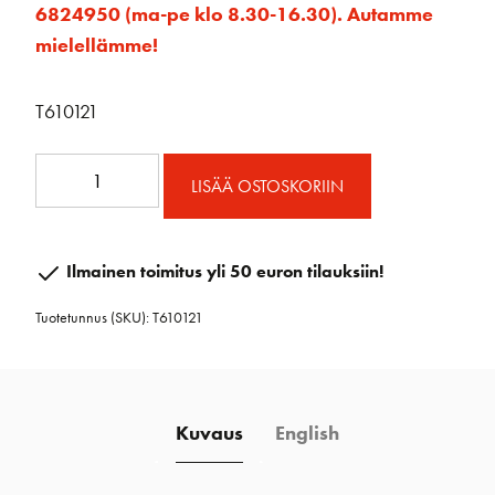
6824950 (ma-pe klo 8.30-16.30). Autamme
mielellämme!
T610121
Levankivaunu
LISÄÄ OSTOSKORIIN
32
mm
stand
Ilmainen toimitus yli 50 euron tilauksiin!
up
Tuotetunnus (SKU):
T610121
2:1
määrä
Kuvaus
English