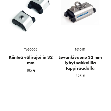
T620006
T610111
Kiinteä välirajoitin 32
Levankivaunu 32 mm
mm
lyhyt sakkelilla
tappisäädöllä
185
€
325
€