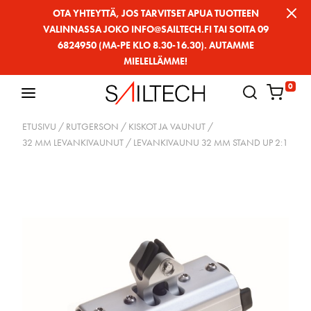
Siirry
OTA YHTEYTTÄ, JOS TARVITSET APUA TUOTTEEN
VALINNASSA JOKO INFO@SAILTECH.FI TAI SOITA 09
sivun
6824950 (MA-PE KLO 8.30-16.30). AUTAMME
sisältöön
MIELELLÄMME!
0
ETUSIVU
/
RUTGERSON
/
KISKOT JA VAUNUT
/
32 MM LEVANKIVAUNUT
/ LEVANKIVAUNU 32 MM STAND UP 2:1