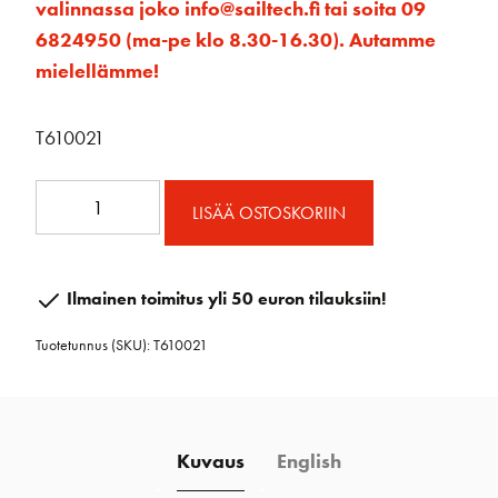
valinnassa joko info@sailtech.fi tai soita 09
6824950 (ma-pe klo 8.30-16.30). Autamme
mielellämme!
T610021
Levankivaunu
LISÄÄ OSTOSKORIIN
32
mm
lyhyt
Ilmainen toimitus yli 50 euron tilauksiin!
stand
Tuotetunnus (SKU):
T610021
up
määrä
Kuvaus
English