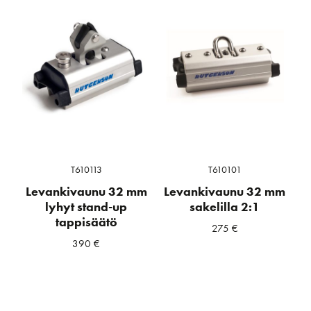
T610113
T610101
Levankivaunu 32 mm
Levankivaunu 32 mm
lyhyt stand-up
sakelilla 2:1
tappisäätö
275
€
390
€