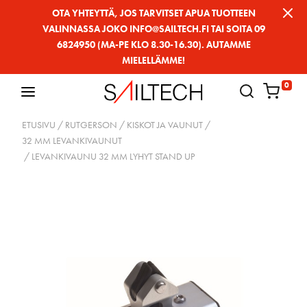
Siirry
OTA YHTEYTTÄ, JOS TARVITSET APUA TUOTTEEN
VALINNASSA JOKO INFO@SAILTECH.FI TAI SOITA 09
sivun
6824950 (MA-PE KLO 8.30-16.30). AUTAMME
sisältöön
MIELELLÄMME!
0
ETUSIVU
/
RUTGERSON
/
KISKOT JA VAUNUT
/
32 MM LEVANKIVAUNUT
/ LEVANKIVAUNU 32 MM LYHYT STAND UP