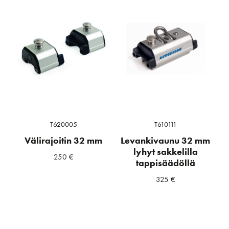
T620005
T610111
Välirajoitin 32 mm
Levankivaunu 32 mm
lyhyt sakkelilla
250
€
tappisäädöllä
325
€