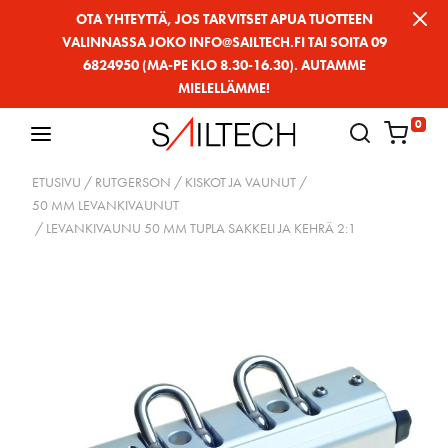
Siirry
OTA YHTEYTTÄ, JOS TARVITSET APUA TUOTTEEN
VALINNASSA JOKO INFO@SAILTECH.FI TAI SOITA 09
sivun
6824950 (MA-PE KLO 8.30-16.30). AUTAMME
sisältöön
MIELELLÄMME!
0
ETUSIVU
/
RUTGERSON
/
KISKOT JA VAUNUT
/
50 MM LEVANKIVAUNUT
/ LEVANKIVAUNU 50 MM TUPLA SAKKELI JA KEHRÄ 2:1