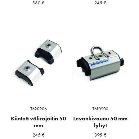
580
€
245
€
T620906
T610900
Kiinteä välirajoitin 50
Levankivaunu 50 mm
mm
lyhyt
245
€
395
€