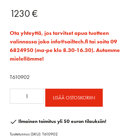
1230
€
Ota yhteyttä, jos tarvitset apua tuotteen
valinnassa joko info@sailtech.fi tai soita 09
6824950 (ma-pe klo 8.30-16.30). Autamme
mielellämme!
T610902
Levankivaunu
LISÄÄ OSTOSKORIIN
50
mm
tupla
Ilmainen toimitus yli 50 euron tilauksiin!
sakkeli
Tuotetunnus (SKU):
T610902
ja