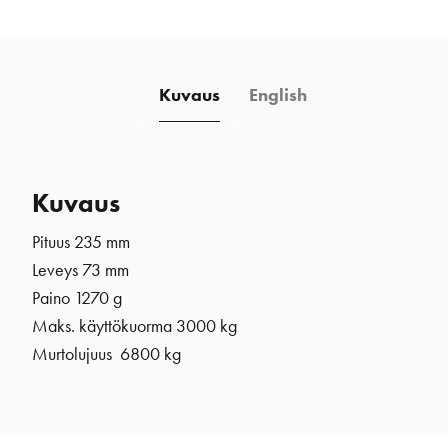
kehrä
2:1
määrä
Kuvaus
English
Kuvaus
Pituus 235 mm
Leveys 73 mm
Paino 1270 g
Maks. käyttökuorma 3000 kg
Murtolujuus 6800 kg