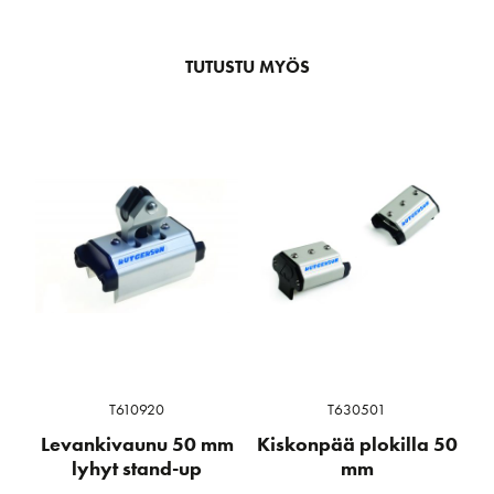
TUTUSTU MYÖS
T610920
T630501
Levankivaunu 50 mm
Kiskonpää plokilla 50
lyhyt stand-up
mm