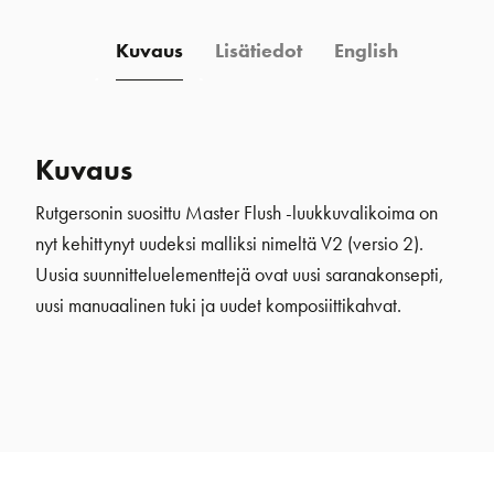
Kuvaus
Lisätiedot
English
Kuvaus
Rutgersonin suosittu Master Flush -luukkuvalikoima on
nyt kehittynyt uudeksi malliksi nimeltä V2 (versio 2).
Uusia suunnitteluelementtejä ovat uusi saranakonsepti,
uusi manuaalinen tuki ja uudet komposiittikahvat.