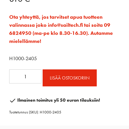
Ota yhteyttä, jos tarvitset apua tuotteen
valinnassa joko info@sailtech.fi tai soita 09
6824950 (ma-pe klo 8.30-16.30). Autamme
mielellämme!
H1000-2405
Master
LISÄÄ OSTOSKORIIN
Flush
luukku
10
Ilmainen toimitus yli 50 euron tilauksiin!
määrä
Tuotetunnus (SKU):
H1000-2405