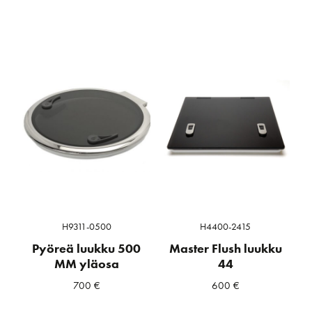
H9311-0500
H4400-2415
Pyöreä luukku 500
Master Flush luukku
MM yläosa
44
700
€
600
€