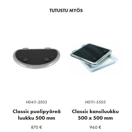
TUTUSTU MYÖS
H0411-2503
H0111-5503
Classic puolipyöreä
Classic kansiluukku
luukku 500 mm
500 x 500 mm
870
€
960
€