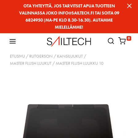
Siirry
OTA YHTEYTTÄ, JOS TARVITSET APUA TUOTTEEN
VALINNASSA JOKO INFO@SAILTECH.FI TAI SOITA 09
sivun
6824950 (MA-PE KLO 8.30-16.30). AUTAMME
sisältöön
MIELELLÄMME!
0
ETUSIVU
/
RUTGERSON
/
KANSILUUKUT
/
MASTER FLUSH LUUKUT
/ MASTER FLUSH LUUKKU 10