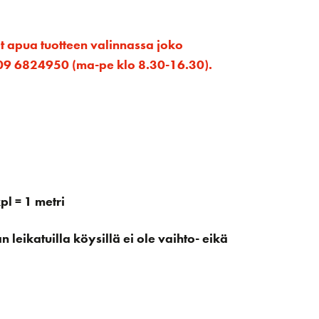
et apua tuotteen valinnassa joko
ta 09 6824950 (ma-pe klo 8.30-16.30).
l = 1 metri
leikatuilla köysillä ei ole vaihto- eikä