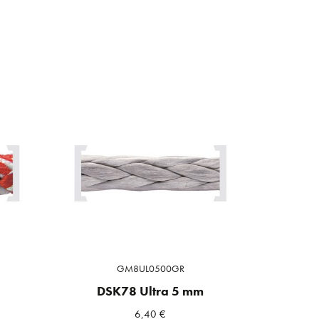
GM8UL0500GR
DSK78 Ultra 5 mm
6,40
€