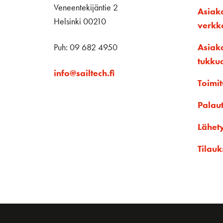
Veneentekijäntie 2
Asiak
Helsinki 00210
verk
Puh: 09 682 4950
Asiak
tukku
info@sailtech.fi
Toimit
Palau
Lähet
Tilauk