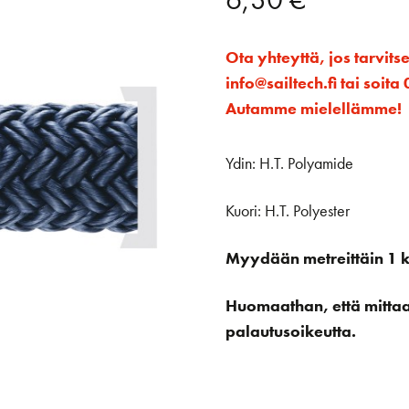
Ota yhteyttä, jos tarvits
info@sailtech.fi tai soi
Autamme mielellämme!
Ydin: H.T. Polyamide
Kuori: H.T. Polyester
Myydään metreittäin 1 kp
Huomaathan, että mittaan 
palautusoikeutta.