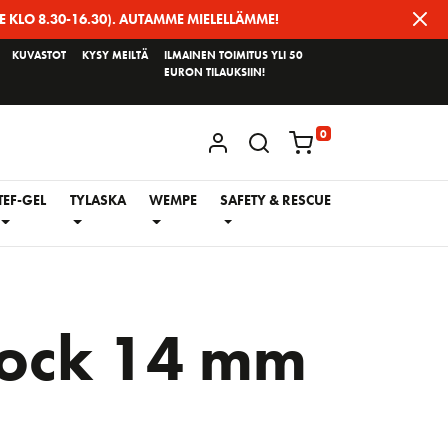
E KLO 8.30-16.30). AUTAMME MIELELLÄMME!
KUVASTOT
KYSY MEILTÄ
ILMAINEN TOIMITUS YLI 50
EURON TILAUKSIIN!
0
KIRJAUDU / REKISTERÖIDY
TEF-GEL
TYLASKA
WEMPE
SAFETY & RESCUE
ock 14 mm