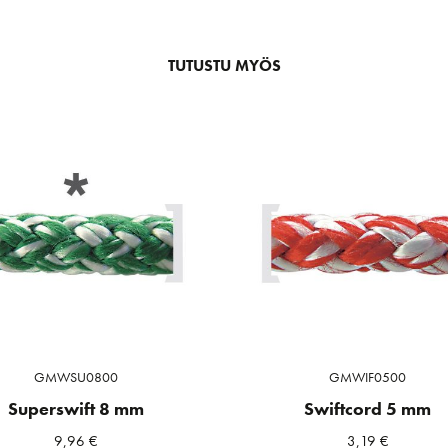
TUTUSTU MYÖS
GMWSU0800
GMWIF0500
Superswift 8 mm
Swiftcord 5 mm
9,96
€
3,19
€