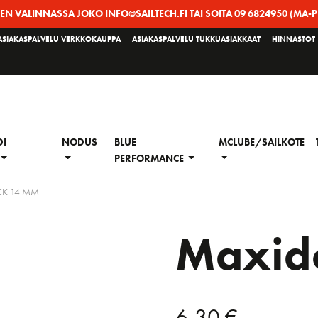
EEN VALINNASSA JOKO INFO@SAILTECH.FI TAI SOITA 09 6824950 (MA-P
ASIAKASPALVELU VERKKOKAUPPA
ASIAKASPALVELU TUKKUASIAKKAAT
HINNASTOT
DI
NODUS
BLUE
MCLUBE/SAILKOTE
PERFORMANCE
K 14 MM
Maxid
6,30
€