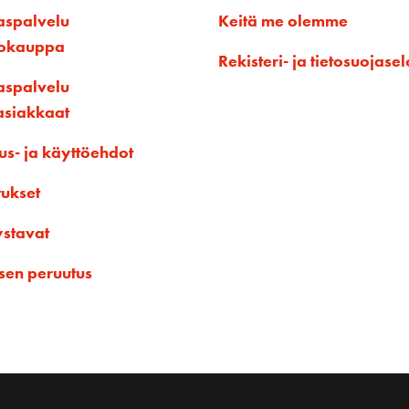
aspalvelu
Keitä me olemme
kokauppa
Rekisteri- ja tietosuojasel
aspalvelu
asiakkaat
us- ja käyttöehdot
tukset
ystavat
sen peruutus