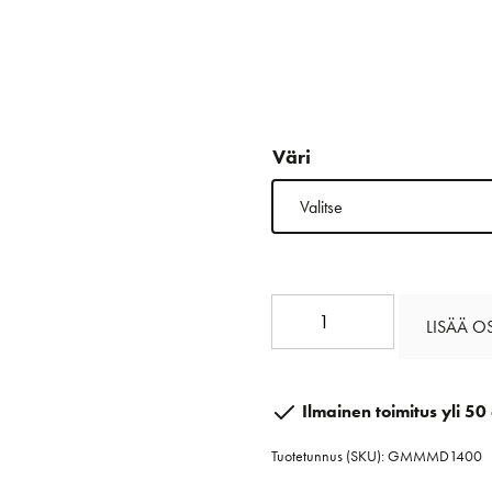
Väri
Maxidock
LISÄÄ O
14
mm
määrä
Ilmainen toimitus yli 50 
Tuotetunnus (SKU):
GMMMD1400