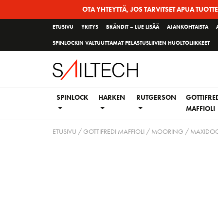
Siirry
OTA YHTEYTTÄ, JOS TARVITSET APUA TUOTT
sivun
ETUSIVU
YRITYS
BRÄNDIT – LUE LISÄÄ
AJANKOHTAISTA
sisältöön
SPINLOCKIN VALTUUTTAMAT PELASTUSLIIVIEN HUOLTOLIIKKEET
SPINLOCK
HARKEN
RUTGERSON
GOTTIFRE
MAFFIOLI
ETUSIVU
/
GOTTIFREDI MAFFIOLI
/
MOORING
/ MAXIDOC