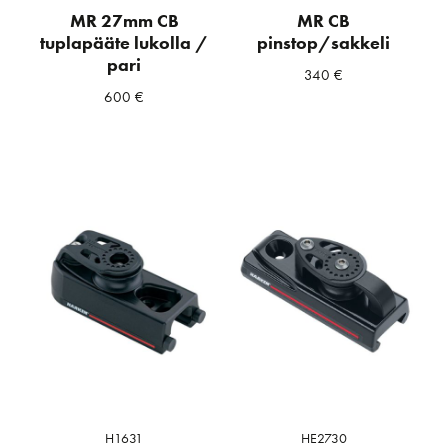
MR 27mm CB
MR CB
tuplapääte lukolla /
pinstop/sakkeli
pari
340
€
600
€
H1631
HE2730