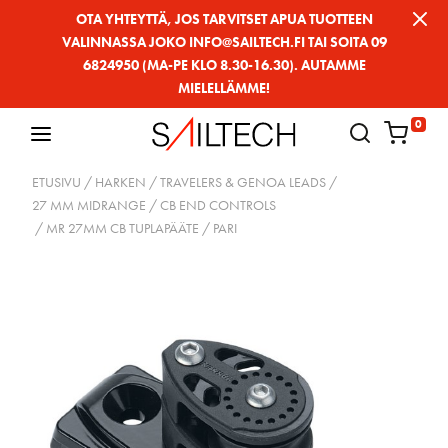
Siirry
OTA YHTEYTTÄ, JOS TARVITSET APUA TUOTTEEN
VALINNASSA JOKO INFO@SAILTECH.FI TAI SOITA 09
sivun
6824950 (MA-PE KLO 8.30-16.30). AUTAMME
sisältöön
MIELELLÄMME!
0
ETUSIVU
/
HARKEN
/
TRAVELERS & GENOA LEADS
/
27 MM MIDRANGE
/
CB END CONTROLS
/ MR 27MM CB TUPLAPÄÄTE / PARI