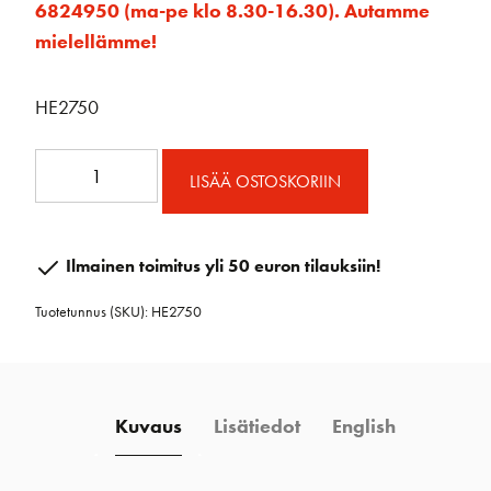
6824950 (ma-pe klo 8.30-16.30). Autamme
mielellämme!
HE2750
MR
LISÄÄ OSTOSKORIIN
27mm
CB
tuplapääte
Ilmainen toimitus yli 50 euron tilauksiin!
/
Tuotetunnus (SKU):
HE2750
pari
määrä
Kuvaus
Lisätiedot
English