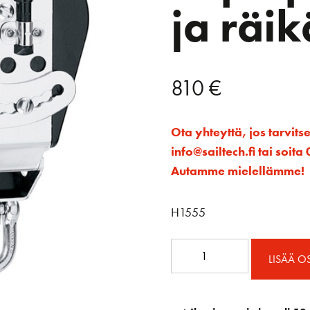
ja räik
810
€
Ota yhteyttä, jos tarvits
info@sailtech.fi tai soi
Autamme mielellämme!
H1555
MR
LISÄÄ O
3.00
Triplaploki
lukolla