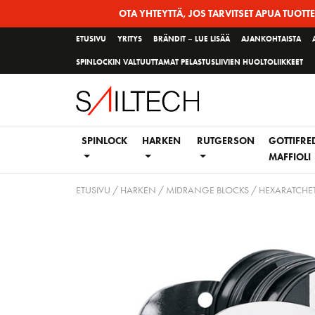
Siirry
OTA YHTEYTTÄ, JOS TARVITSET APUA TUOTT
sivun
ETUSIVU
YRITYS
BRÄNDIT – LUE LISÄÄ
AJANKOHTAISTA
sisältöön
SPINLOCKIN VALTUUTTAMAT PELASTUSLIIVIEN HUOLTOLIIKKEET
SPINLOCK
HARKEN
RUTGERSON
GOTTIFRE
MAFFIOLI
ETUSIVU
/
HARKEN
/
MIDRANGE BLOCKS
/
HEXARATCHET