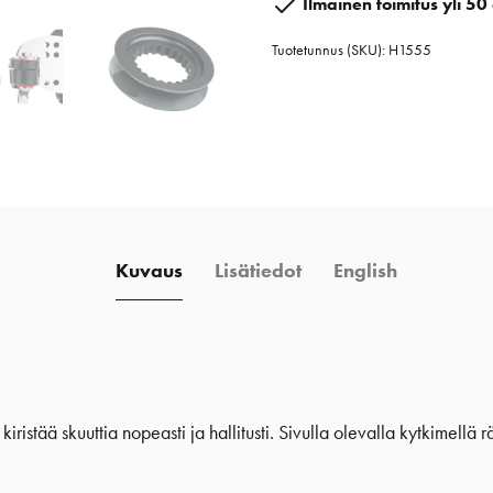
Ilmainen toimitus yli 50 
ja
Tuotetunnus (SKU):
H1555
räikällä
määrä
Kuvaus
Lisätiedot
English
iristää skuuttia nopeasti ja hallitusti. Sivulla olevalla kytkimellä