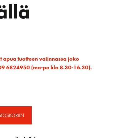
ällä
et apua tuotteen valinnassa joko
ta 09 6824950 (ma-pe klo 8.30-16.30).
STOSKORIIN