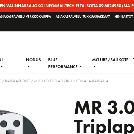
EEN VALINNASSA JOKO INFO@SAILTECH.FI TAI SOITA 09 6824950 (MA-P
ASIAKASPALVELU VERKKOKAUPPA
ASIAKASPALVELU TUKKUASIAKKAAT
HINNASTOT
DI
NODUS
BLUE
MCLUBE/SAILKOTE
PERFORMANCE
 / RÄIKKÄPLOKIT
/ MR 3.00 TRIPLAPLOKI LUKOLLA JA RÄIKÄLLÄ
MR 3.
Triplap