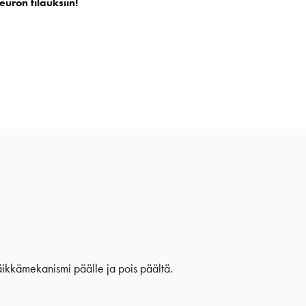
euron tilauksiin!
 räikkämekanismi päälle ja pois päältä.