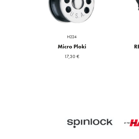
H224
Micro Ploki
R
17,30
€