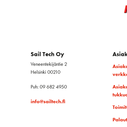
Sail Tech Oy
Asia
Veneentekijäntie 2
Asiak
Helsinki 00210
verk
Puh: 09 682 4950
Asiak
tukku
info@sailtech.fi
Toimit
Palau