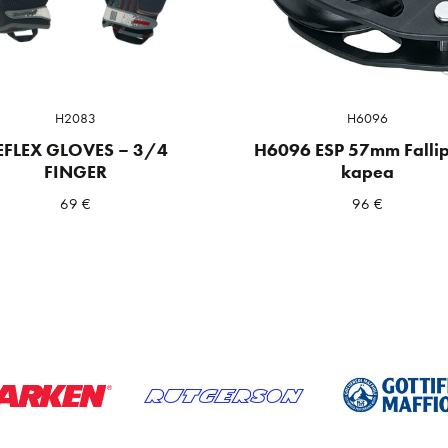
H2083
H6096
EFLEX GLOVES – 3/4
H6096 ESP 57mm Fallip
FINGER
kapea
69
€
96
€