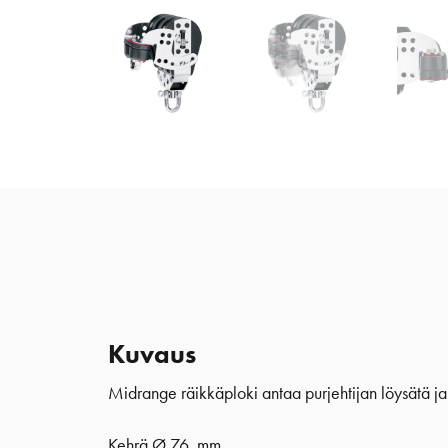
Kuvaus
Midrange räikkäploki antaa purjehtijan löysätä ja k
Kehrä Ø 76 mm