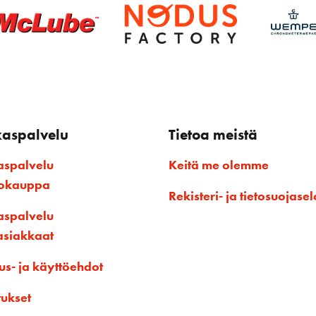
kaspalvelu
Tietoa meistä
aspalvelu
Keitä me olemme
kokauppa
Rekisteri- ja tietosuojasel
aspalvelu
asiakkaat
us- ja käyttöehdot
tukset