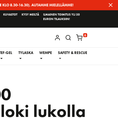
E KLO 8.30-16.30). AUTAMME MIELELLÄMME!
KUVASTOT
KYSY MEILTÄ
ILMAINEN TOIMITUS YLI 50
EURON TILAUKSIIN!
0
KIRJAUDU / REKISTERÖIDY
TEF-GEL
TYLASKA
WEMPE
SAFETY & RESCUE
00
loki lukolla