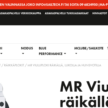
EEN VALINNASSA JOKO INFO@SAILTECH.FI TAI SOITA 09 6824950 (MA-P
ASIAKASPALVELU VERKKOKAUPPA
ASIAKASPALVELU TUKKUASIAKKAAT
HINNASTOT
DI
NODUS
BLUE
MCLUBE/SAILKOTE
PERFORMANCE
 / RÄIKKÄPLOKIT
/ MR VIULUPLOKI RÄIKÄLLÄ, LUKOLLA JA HUNSVOTILLA
MR Viu
räikäll