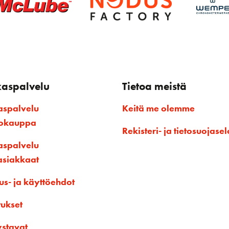
kaspalvelu
Tietoa meistä
aspalvelu
Keitä me olemme
kokauppa
Rekisteri- ja tietosuojasel
aspalvelu
asiakkaat
us- ja käyttöehdot
tukset
ystavat