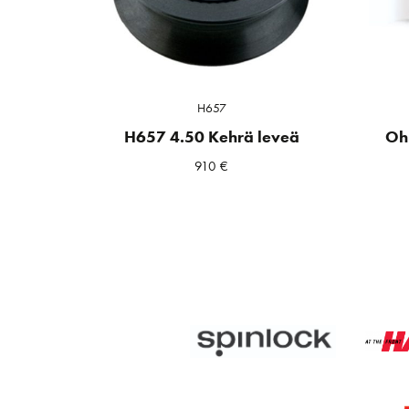
H657
H657 4.50 Kehrä leveä
Oh
910
€