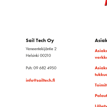
Sail Tech Oy
Asia
Veneentekijäntie 2
Asiak
Helsinki 00210
verk
Puh: 09 682 4950
Asiak
tukku
info@sailtech.fi
Toimit
Palau
Lähet