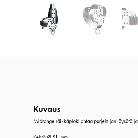
Kuvaus
Midrange räikkäploki antaa purjehtijan löysätä ja k
Kehrä Ø 51 mm