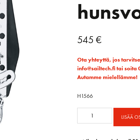
hunsvo
545
€
Ota yhteyttä, jos tarvits
info@sailtech.fi tai soi
Autamme mielellämme!
H1566
MR
LISÄÄ O
Viuluploki
räikällä,
lukolla