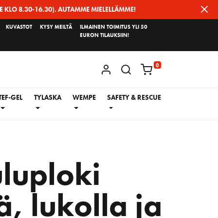
E KLO 8.30-16.30). AUTAMME MIELELLÄMME!
KUVASTOT
KYSY MEILTÄ
ILMAINEN TOIMITUS YLI 50
EURON TILAUKSIIN!
0
KIRJAUDU / REKISTERÖIDY
TEF-GEL
TYLASKA
WEMPE
SAFETY & RESCUE
luploki
ä, lukolla ja