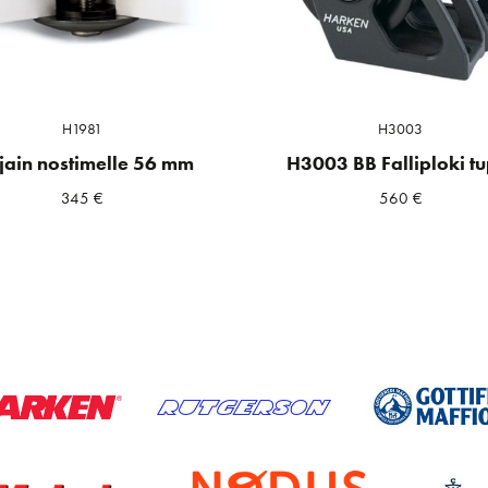
H1981
H3003
jain nostimelle 56 mm
H3003 BB Falliploki tu
345
€
560
€