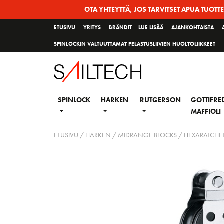
Siirry
OTA YHTEYTTÄ, JOS TARVITSET APUA TUOTT
sivun
ETUSIVU
YRITYS
BRÄNDIT – LUE LISÄÄ
AJANKOHTAISTA
sisältöön
SPINLOCKIN VALTUUTTAMAT PELASTUSLIIVIEN HUOLTOLIIKKEET
SPINLOCK
HARKEN
RUTGERSON
GOTTIFRE
MAFFIOLI
ETUSIVU
/
HARKEN
/
MIDRANGE BLOCKS
/
HEXARATCHET