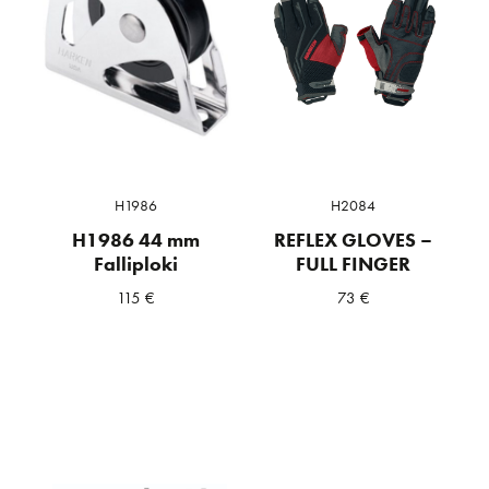
H1986
H2084
H1986 44 mm
REFLEX GLOVES –
Falliploki
FULL FINGER
115
€
73
€