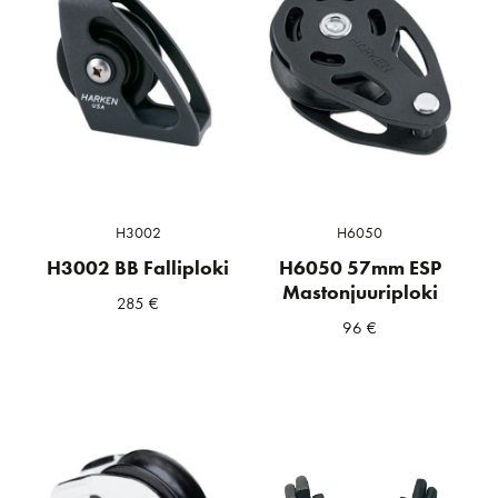
H3002
H6050
H3002 BB Falliploki
H6050 57mm ESP
Mastonjuuriploki
285
€
96
€