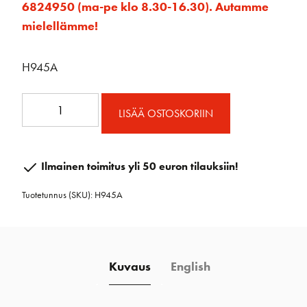
6824950 (ma-pe klo 8.30-16.30). Autamme
mielellämme!
H945A
Nostin
LISÄÄ OSTOSKORIIN
ohjaimen
kehrä
koko
Ilmainen toimitus yli 50 euron tilauksiin!
2
Tuotetunnus (SKU):
H945A
määrä
Kuvaus
English