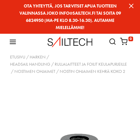
Siirry
OTA YHTEYTTÄ, JOS TARVITSET APUA TUOTTEEN
VALINNASSA JOKO INFO@SAILTECH.FI TAI SOITA 09
sivun
6824950 (MA-PE KLO 8.30-16.30). AUTAMME
sisältöön
MIELELLÄMME!
0
ETUSIVU
/
HARKEN
/
HEADSAIL HANDLING / RULLALAITTEET JA FOILIT KEULAPURJEILLE
/
NOSTIMEN OHJAIMET
/ NOSTIN OHJAIMEN KEHRÄ KOKO 2