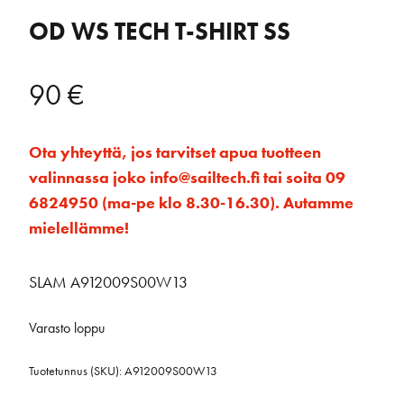
OD WS TECH T-SHIRT SS
90
€
Ota yhteyttä, jos tarvitset apua tuotteen
valinnassa joko info@sailtech.fi tai soita 09
6824950 (ma-pe klo 8.30-16.30). Autamme
mielellämme!
SLAM A912009S00W13
Varasto loppu
Tuotetunnus (SKU):
A912009S00W13