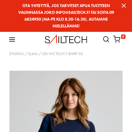
Siirry
OTA YHTEYTTÄ, JOS TARVITSET APUA TUOTTEEN
VALINNASSA JOKO INFO@SAILTECH.FI TAI SOITA 09
sivun
6824950 (MA-PE KLO 8.30-16.30). AUTAMME
sisältöön
MIELELLÄMME!
0
ETUSIVU
/
SLAM
/ OD WS TECH T-SHIRT SS