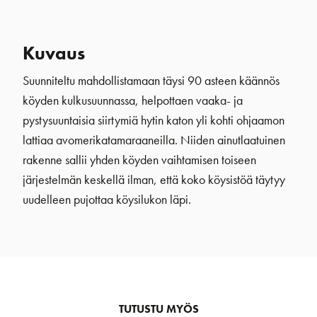
Kuvaus
Suunniteltu mahdollistamaan täysi 90 asteen käännös
köyden kulkusuunnassa, helpottaen vaaka- ja
pystysuuntaisia siirtymiä hytin katon yli kohti ohjaamon
lattiaa avomerikatamaraaneilla. Niiden ainutlaatuinen
rakenne sallii yhden köyden vaihtamisen toiseen
järjestelmän keskellä ilman, että koko köysistöä täytyy
uudelleen pujottaa köysilukon läpi.
TUTUSTU MYÖS