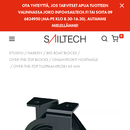
Siirry
OTA YHTEYTTÄ, JOS TARVITSET APUA TUOTTEEN
VALINNASSA JOKO INFO@SAILTECH.FI TAI SOITA 09
sivun
6824950 (MA-PE KLO 8.30-16.30). AUTAMME
sisältöön
MIELELLÄMME!
0
ETUSIVU
/
HARKEN
/
BIG BOAT BLOCKS
/
OVER-THE-TOP BLOCKS / OHJAINPLOKIT NOSTIMILLE
/ OVER-THE-TOP TULPPAANIPLOKI 45 MM