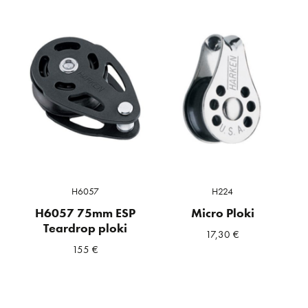
H6057
H224
H6057 75mm ESP
Micro Ploki
Teardrop ploki
17,30
€
155
€