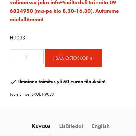
valinnassa joko info@sailtech.fi tai soita 09
6824950 (ma-pe klo 8.30-16.30). Autamme
mielellämme!
H9033
Over-
LISÄÄ OSTOSKORIIN
the-
Top
tulppaaniploki
Ilmainen toimitus yli 50 euron tilauksiin!
45
Tuotetunnus (SKU):
H9033
mm
määrä
Kuvaus
Lisätiedot
English